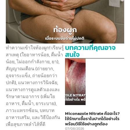
บทความที่คุณอาจ
ทำความเข้าใจท้องผูก! เรียนรู้
สนใจ
สาเหตุ (ใยอาหารน้อย, ดื่มน้ำ
น้อย, ไม่ออกกำลังกาย, ยา),
สัญญาณเตือน (ถ่ายยาก,
อุจจาระแข็ง, ถ่ายน้อยกว่า
ปกติ), แนวทางการวินิจฉัย,
แนวทางการดูแลตัวเองและ
รักษาตามอาการ (เพิ่มใย
อาหาร, ดื่มน้ำ, ยาระบาย),
ภาวะแทรกซ้อน, บทบาท
Miconazole Nitrate คืออะไร?
อาหารเสริม, และวิธีป้องกัน
ใช้รักษาเชื้อราในปากได้อย่างไร
พร้อมวิธีใช้อย่างถูกต้อง
เพื่อสุขภาพลำไส้ที่ดี
07/08/2026