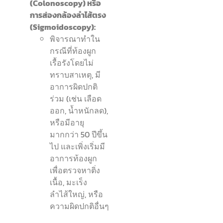
(Colonoscopy) หรือ
การส่องกล้องลำไส้ตรง
(Sigmoidoscopy):
พิจารณาทำใน
กรณีที่ท้องผูก
เรื้อรังโดยไม่
ทราบสาเหตุ, มี
อาการผิดปกติ
ร่วม (เช่น เลือด
ออก, น้ำหนักลด),
หรือมีอายุ
มากกว่า 50 ปีขึ้น
ไป และเพิ่งเริ่มมี
อาการท้องผูก
เพื่อตรวจหาติ่ง
เนื้อ, มะเร็ง
ลำไส้ใหญ่, หรือ
ความผิดปกติอื่นๆ