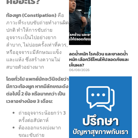
คืออะไร?
ท้องผูก (Constipation)
คือ
ภาวะที่ระบบขับถ่ายทำงานผิด
ปกติ ทำให้การขับถ่าย
อุจจาระเป็นไปอย่างยาก
ลำบาก, ไม่บ่อยครั้งเท่าที่ควร,
หรืออุจจาระมีลักษณะแข็ง
ลดน้ำหนัก โรคอ้วน และยาลดน้ำ
หนัก เลือกวิธีไหนให้ปลอดภัยและ
และแห้ง ซึ่งสร้างความไม่
เห็นผล?
สบายตัวอย่างมาก
06/08/2026
โดยทั่วไป แพทย์มักจะวินิจฉัยว่า
มีภาวะท้องผูก หากมีลักษณะดัง
ต่อไปนี้ 2 ข้อ หรือมากกว่า เป็น
เวลาอย่างน้อย 3 เดือน:
ถ่ายอุจจาระน้อยกว่า 3
ครั้งต่อสัปดาห์
ต้องออกแรงเบ่งมาก
ขณะขับถ่าย