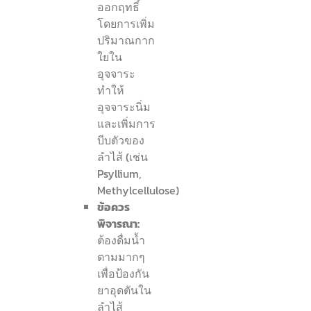
ออกฤทธิ์
โดยการเพิ่ม
ปริมาณกาก
ใยใน
อุจจาระ
ทำให้
อุจจาระนิ่ม
และเพิ่มการ
บีบตัวของ
ลำไส้ (เช่น
Psyllium,
Methylcellulose)
ข้อควร
พิจารณา:
ต้องดื่มน้ำ
ตามมากๆ
เพื่อป้องกัน
ยาอุดตันใน
ลำไส้