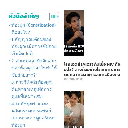
หัวข้อสำคัญ
ท้องผูก (Constipation)
คืออะไร?
1. สัญญาณเตือนของ
ท้องผูก: เมื่อการขับถ่าย
เริ่มผิดปกติ
2. สาเหตุและปัจจัยเสี่ยง
โรคเอดส์ (AIDS) กับเชื้อ HIV คือ
ของท้องผูก: อะไรทำให้
อะไร? ต่างกันอย่างไร อาการ การ
ติดต่อ การรักษา และการป้องกัน
ขับถ่ายยาก?
06/08/2026
3. การวินิจฉัยท้องผูก:
ค้นหาสาเหตุเพื่อการ
ดูแลที่เหมาะสม
4. เภสัชจุลศาลและ
นวัตกรรมการแพทย์:
แนวทางการดูแลรักษา
ท้องผูก