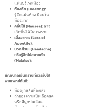
แน่นบริเวณท้อง
ท้องอืด (Bloating):
รู้สึกแน่นท้อง มีลมใน
ท้องมาก
คลื่นไส้ (Nausea):
อาจ
เกิดขึ้นได้ในบางราย
เบื่ออาหาร (Loss of
Appetite):
ปวดศีรษะ (Headache)
หรือรู้สึกไม่สบายตัว
(Malaise):
สัญญาณอันตรายที่ควรรีบไป
พบแพทย์ทันที:
ท้องผูกสลับท้องเสีย
ถ่ายอุจจาระเป็นเลือดสด
หรือมีมูกปนเลือด