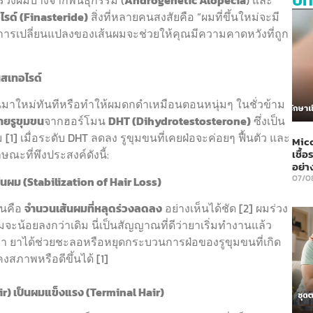
มร่วงผมบางจากพันธุกรรม (
Androgenetic Alopecia
) และ
ไรด์ (Finasteride)
สิ่งที่หลายคนสงสัยคือ “ผมที่ขึ้นใหม่จะมี
ารเปลี่ยนแปลงของเส้นผมจะช่วยให้คุณมีความคาดหวังที่ถูก
นสเทอไรด์
นมาใหม่ทันทีหรือทำให้ผมดกดำเหมือนตอนหนุ่มๆ ในชั่วข้าม
ายรูขุมขน
จากฮอร์โมน
DHT (Dihydrotestosterone)
ซึ่งเป็น
] เมื่อระดับ DHT ลดลง รูขุมขนที่เคยฝ่อจะค่อยๆ ฟื้นตัว และ
Mico
ณะที่พึงประสงค์ดังนี้:
เชื้อ
อย่า
07/0
ผม (Stabilization of Hair Loss)
็นคือ
จำนวนเส้นผมที่หลุดร่วงลดลง
อย่างเห็นได้ชัด [2] ผมร่วง
จะน้อยลงกว่าเดิม นี่เป็นสัญญาณที่ดีว่ายาเริ่มทำงานแล้ว
า ยาได้ช่วยชะลอหรือหยุดกระบวนการฝ่อของรูขุมขนที่เกิด
สภาพหรือดีขึ้นได้ [1]
ir) เป็นผมแข็งแรง (Terminal Hair)