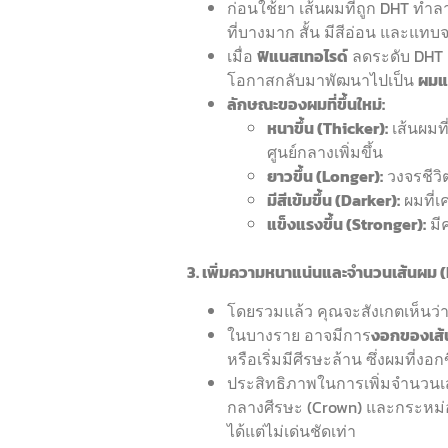
ก่อนใช้ยา เส้นผมที่ถูก DHT ทำ
ที่บางมาก สั้น มีสีอ่อน และแทบจ
เมื่อ
ฟิแนสเทอไรด์
ลดระดับ DHT ล
โอกาสกลับมาพัฒนาไปเป็น
ผมแ
ลักษณะของผมที่ขึ้นใหม่:
หนาขึ้น (Thicker):
เส้นผมท
ศูนย์กลางเพิ่มขึ้น
ยาวขึ้น (Longer):
วงจรชีวิ
มีสีเข้มขึ้น (Darker):
ผมที่เ
แข็งแรงขึ้น (Stronger):
มี
3. เพิ่มความหนาแน่นและจำนวนเส้นผม 
โดยรวมแล้ว คุณจะสังเกตเห็นว่
ในบางราย อาจมีการ
งอกของเส้
หรือเริ่มมีศีรษะล้าน ซึ่งผมที่งอกข
ประสิทธิภาพในการเพิ่มจำนวนเส
กลางศีรษะ (Crown) และกระหม่อ
ได้แต่ไม่เด่นชัดเท่า