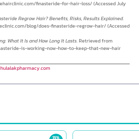
ehairclinic.com/finasteride-for-hair-loss/ (Accessed July
steride Regrow Hair? Benefits, Risks, Results Explained
.
eclinic.com/blog/does-finasteride-regrow-hair/ (Accessed
g: What It Is and How Long It Lasts
. Retrieved from
nasteride-is-working-now-how-to-keep-that-new-hair
hulalakpharmacy.com
15%