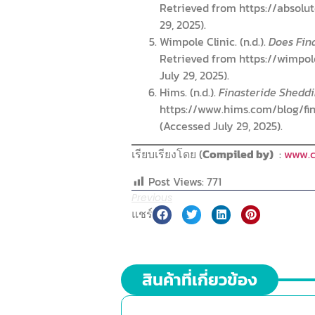
Retrieved from https://absolut
29, 2025).
Wimpole Clinic. (n.d.).
Does Fina
Retrieved from https://wimpol
July 29, 2025).
Hims. (n.d.).
Finasteride Sheddin
https://www.hims.com/blog/fi
(Accessed July 29, 2025).
เรียบเรียงโดย (
Compiled by)
:
www.c
Post Views:
771
Previous
แชร์
สินค้าที่เกี่ยวข้อง