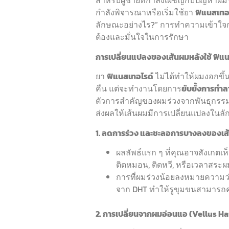
สำหรับผู้ชายที่กำลังเผชิญกับปัญหาผ
กำลังพิจารณาหรือเริ่มใช้ยา
ฟิแนสเทอ
ลักษณะอย่างไร?” การทำความเข้าใจก
ต้องและมั่นใจในการรักษา
การเปลี่ยนแปลงของเส้นผมหลังใช้ ฟิแ
ยา
ฟิแนสเทอไรด์
ไม่ได้ทำให้ผมงอกขึ้
คืน แต่จะทำงานโดยการ
ยับยั้งการทำล
ตัวการสำคัญของผมร่วงจากพันธุกรรม [1
ส่งผลให้เส้นผมมีการเปลี่ยนแปลงในลักษ
1. ลดการร่วง และชะลอการบางลงของเส้น
ผลลัพธ์แรก ๆ ที่คุณอาจสังเกตเห
ติดหมอน, ติดหวี, หรือเวลาสระผม
การที่ผมร่วงน้อยลงหมายความว่
จาก DHT ทำให้รูขุมขนสามารถคง
2. การเปลี่ยนจากผมอ่อนแอ (Vellus Ha