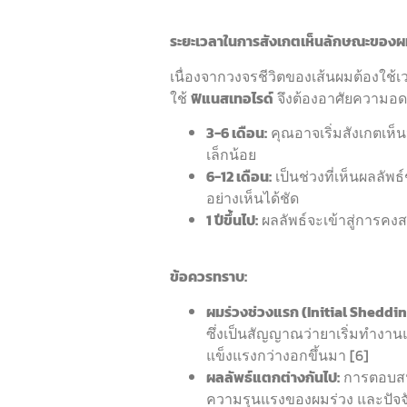
ระยะเวลาในการสังเกตเห็นลักษณะของผมที
เนื่องจากวงจรชีวิตของเส้นผมต้องใช้เ
ใช้
ฟิแนสเทอไรด์
จึงต้องอาศัยความอดท
3-6 เดือน:
คุณอาจเริ่มสังเกตเห็น
เล็กน้อย
6-12 เดือน:
เป็นช่วงที่เห็นผลลัพ
อย่างเห็นได้ชัด
1 ปีขึ้นไป:
ผลลัพธ์จะเข้าสู่การคงส
ข้อควรทราบ:
ผมร่วงช่วงแรก (Initial Sheddin
ซึ่งเป็นสัญญาณว่ายาเริ่มทำงานแ
แข็งแรงกว่างอกขึ้นมา [6]
ผลลัพธ์แตกต่างกันไป:
การตอบสนอ
ความรุนแรงของผมร่วง และปัจจั