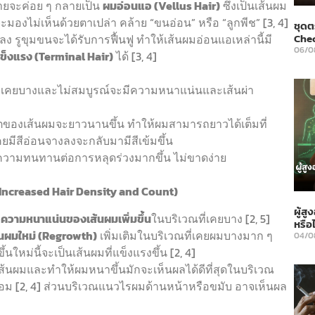
ลายจะค่อย ๆ กลายเป็น
ผมอ่อนแอ (Vellus Hair)
ซึ่งเป็นเส้นผม
ะมองไม่เห็นด้วยตาเปล่า คล้าย “ขนอ่อน” หรือ “ลูกพีช” [3, 4]
ชุดต
Che
ง รูขุมขนจะได้รับการฟื้นฟู ทำให้เส้นผมอ่อนแอเหล่านี้มี
06/0
ข็งแรง (Terminal Hair)
ได้ [3, 4]
ี่เคยบางและไม่สมบูรณ์จะมีความหนาแน่นและเส้นผ่า
ตของเส้นผมจะยาวนานขึ้น ทำให้ผมสามารถยาวได้เต็มที่
คยมีสีอ่อนจางลงจะกลับมามีสีเข้มขึ้น
ความทนทานต่อการหลุดร่วงมากขึ้น ไม่ขาดง่าย
(Increased Hair Density and Count)
ผู้ส
า
ความหนาแน่นของเส้นผมเพิ่มขึ้น
ในบริเวณที่เคยบาง [2, 5]
หรือไ
นผมใหม่ (Regrowth)
เพิ่มเติมในบริเวณที่เคยผมบางมาก ๆ
04/0
ึ้นใหม่นี้จะเป็นเส้นผมที่แข็งแรงขึ้น [2, 4]
้นผมและทำให้ผมหนาขึ้นมักจะเห็นผลได้ดีที่สุดในบริเวณ
ม [2, 4] ส่วนบริเวณแนวไรผมด้านหน้าหรือขมับ อาจเห็นผล