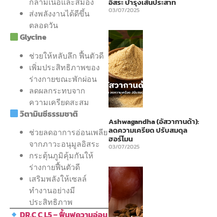
กล้ามเนื้อและสมอง
อิสระ บำรุงเส้นประสาท
03/07/2025
ส่งพลังงานได้ดีขึ้น
ตลอดวัน
Glycine
ช่วยให้หลับลึก ฟื้นตัวดี
เพิ่มประสิทธิภาพของ
ร่างกายขณะพักผ่อน
ลดผลกระทบจาก
ความเครียดสะสม
วิตามินซีธรรมชาติ
Ashwagandha (อัสวากานด้า):
ลดความเครียด ปรับสมดุล
ช่วยลดอาการอ่อนเพลีย
ฮอร์โมน
จากภาวะอนุมูลอิสระ
03/07/2025
กระตุ้นภูมิคุ้มกันให้
ร่างกายฟื้นตัวดี
เสริมพลังให้เซลล์
ทำงานอย่างมี
ประสิทธิภาพ
DR.C C L5 – ฟื้นฟูความอ่อน