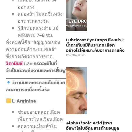
ออกแรง
สมองล้า ไม่สดชื่นหลัง
อาหารกลางวัน
รู้สึกหมดแรงง่าย แม้
หลับครบ 7–8 ชม.
Lubricant Eye Drops คืออะไร?
ทั้งหมดนี้คือ “สัญญาณของ
น้ำตาเทียมมีกี่ประเภท เลือก
ความอ่อนล้าระบบเซลล์”
อย่างไรให้เหมาะกับอาการตาแห้ง
05/06/2026
ซึ่งอาจเกิดจากการขาด
วิตามินซี
และ
กรดอะมิโนที่
จำเป็นต่อพลังงานและการฟื้นฟู
วิตามินและกรดอะมิโนที่ช่วย
ลดอาการเหนื่อยเรื้อรัง
L-Arginine
ช่วยขยายหลอดเลือด
เพิ่มการไหลเวียนเลือด
Alpha Lipoic Acid (กรด
ลดความเมื่อยล้าใน
อัลฟาไลโปอิก): สารต้านอนุมูล