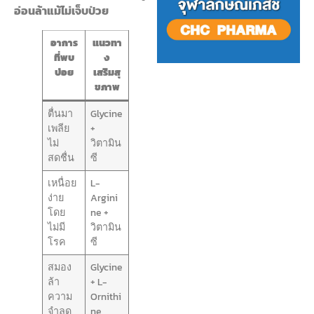
อ่อนล้าแม้ไม่เจ็บป่วย
อาการ
แนวทา
ที่พบ
ง
บ่อย
เสริมสุ
ขภาพ
ตื่นมา
Glycine
เพลีย
+
ไม่
วิตามิน
สดชื่น
ซี
เหนื่อย
L-
ง่าย
Argini
โดย
ne +
ไม่มี
วิตามิน
โรค
ซี
สมอง
Glycine
ล้า
+ L-
ความ
Ornithi
จำลด
ne