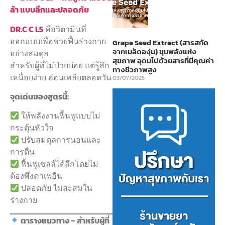
ล้า แบบลึกและปลอดภัย
DR.C C L5
คือวิตามินที่
ออกแบบเพื่อช่วยฟื้นร่างกาย
Grape Seed Extract (สารสกัด
จากเมล็ดองุ่น) ขุมพลังแห่ง
อย่างสมดุล
สุขภาพ อุดมไปด้วยสารที่มีคุณค่า
สำหรับผู้ที่ไม่ป่วยบ่อย แต่รู้สึก
ทางชีวภาพสูง
เหนื่อยง่าย อ่อนเพลียตลอดวัน
03/07/2025
จุดเด่นของสูตรนี้:
ให้พลังงานฟื้นฟูแบบไม่
กระตุ้นหัวใจ
ปรับสมดุลการนอนและ
การตื่น
ฟื้นฟูเซลล์ได้ลึกโดยไม่
ต้องพึ่งคาเฟอีน
ปลอดภัย ไม่สะสมใน
ร่างกาย
ตารางแนวทาง – สำหรับผู้ที่