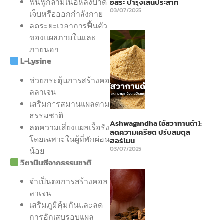
ฟื้นฟูกล้ามเนื้อหลังบาด
อิสระ บำรุงเส้นประสาท
03/07/2025
เจ็บหรือออกกำลังกาย
ลดระยะเวลาการฟื้นตัว
ของแผลภายในและ
ภายนอก
L-Lysine
ช่วยกระตุ้นการสร้างคอ
ลลาเจน
เสริมการสมานแผลตาม
ธรรมชาติ
Ashwagandha (อัสวากานด้า):
ลดความเสี่ยงแผลเรื้อรัง
ลดความเครียด ปรับสมดุล
โดยเฉพาะในผู้ที่พักผ่อน
ฮอร์โมน
03/07/2025
น้อย
วิตามินซีจากธรรมชาติ
จำเป็นต่อการสร้างคอล
ลาเจน
เสริมภูมิคุ้มกันและลด
การอักเสบรอบแผล