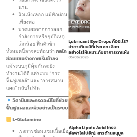
นาน
ผิวแห้ง/ลอก แม้พักผ่อน
เพียงพอ
บาดแผลจากการออก
กำลังกายหรืออุบัติเหตุ
Lubricant Eye Drops คืออะไร?
เล็กน้อย ฟื้นตัวช้า
น้ำตาเทียมมีกี่ประเภท เลือก
ทั้งหมดนี้อาจสะท้อนว่า
กลไก
อย่างไรให้เหมาะกับอาการตาแห้ง
05/06/2026
ซ่อมแซมร่างกายเริ่มช้าลง
แม้ระบบภูมิคุ้มกันจะยัง
ทำงานได้ดี แต่ระบบ “การ
ฟื้นฟูเซลล์” และ “การสมาน
แผล” กลับไม่ทัน
วิตามินและกรดอะมิโนที่ช่วย
ฟื้นฟูแผลและผิวอย่างเป็นระบบ
L-Glutamine
Alpha Lipoic Acid (กรด
เร่งการซ่อมแซมเนื้อเยื่อ
อัลฟาไลโปอิก): สารต้านอนุมูล