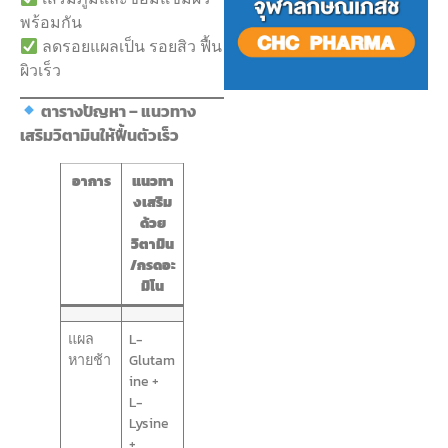
พร้อมกัน
ลดรอยแผลเป็น รอยสิว ฟื้น
ผิวเร็ว
ตารางปัญหา – แนวทาง
เสริมวิตามินให้ฟื้นตัวเร็ว
อาการ
แนวทา
งเสริม
ด้วย
วิตามิน
/กรดอะ
มิโน
แผล
L-
หายช้า
Glutam
ine +
L-
Lysine
+