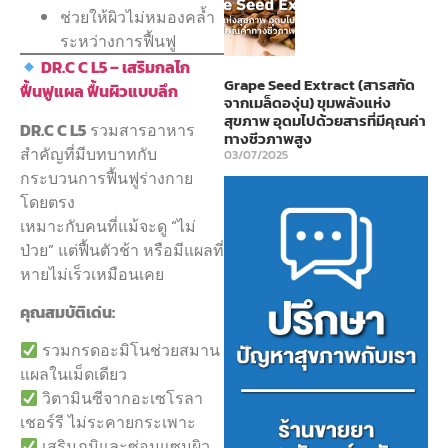
ช่วยให้ผิวไม่หมองคล้ำ
ระหว่างการฟื้นฟู
DR.C C L5 – เสริมกลไก
Grape Seed Extract (สารสกัด
ฟื้นฟูแผล ฟื้นผิวแบบลึก
จากเมล็ดองุ่น) ขุมพลังแห่ง
สุขภาพ อุดมไปด้วยสารที่มีคุณค่า
DR.C C L5
รวมสารอาหาร
ทางชีวภาพสูง
สำคัญที่มีบทบาทกับ
03/07/2025
กระบวนการฟื้นฟูร่างกาย
โดยตรง
เหมาะกับคนที่แม้จะดู “ไม่
ป่วย” แต่ฟื้นตัวช้า หรือมีแผลที่
หายไม่เร็วเหมือนเคย
คุณสมบัติเด่น:
รวมกรดอะมิโนช่วยสมาน
แผลในเม็ดเดียว
วิตามินซีจากอะเซโรลา
เชอร์รี ไม่ระคายกระเพาะ
เสริมภูมิและซ่อมแซมผิว