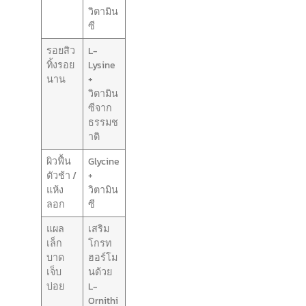
วิตามิน
ซี
รอยสิว
L-
ทิ้งรอย
Lysine
นาน
+
วิตามิน
ซีจาก
ธรรมช
าติ
ผิวฟื้น
Glycine
ตัวช้า /
+
แห้ง
วิตามิน
ลอก
ซี
แผล
เสริม
เล็ก
โกรท
บาด
ฮอร์โม
เจ็บ
นด้วย
บ่อย
L-
Ornithi