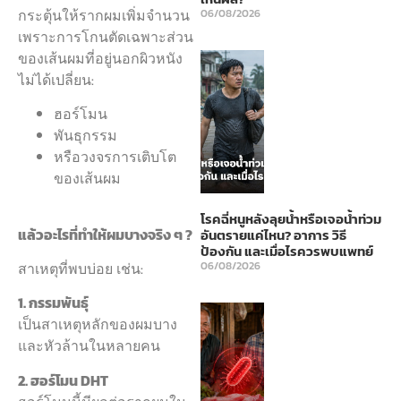
กระตุ้นให้รากผมเพิ่มจำนวน
06/08/2026
เพราะการโกนตัดเฉพาะส่วน
ของเส้นผมที่อยู่นอกผิวหนัง
ไม่ได้เปลี่ยน:
ฮอร์โมน
พันธุกรรม
หรือวงจรการเติบโต
ของเส้นผม
โรคฉี่หนูหลังลุยน้ำหรือเจอน้ำท่วม
แล้วอะไรที่ทำให้ผมบางจริง ๆ ?
อันตรายแค่ไหน? อาการ วิธี
ป้องกัน และเมื่อไรควรพบแพทย์
สาเหตุที่พบบ่อย เช่น:
06/08/2026
1. กรรมพันธุ์
เป็นสาเหตุหลักของผมบาง
และหัวล้านในหลายคน
2. ฮอร์โมน DHT