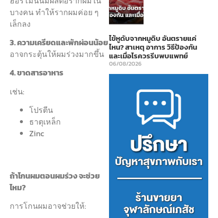
ฮอร์โมนนี้มีผลต่อรากผมใน
บางคน ทำให้รากผมค่อย ๆ
เล็กลง
ไข้หูดับจากหมูดิบ อันตรายแค่
3. ความเครียดและพักผ่อนน้อย
ไหน? สาเหตุ อาการ วิธีป้องกัน
อาจกระตุ้นให้ผมร่วงมากขึ้น
และเมื่อไรควรรีบพบแพทย์
06/08/2026
4.
ขาดสารอาหาร
เช่น:
โปรตีน
ธาตุเหล็ก
Zinc
ถ้าโกนผมตอนผมร่วง จะช่วย
ไหม?
การโกนผมอาจช่วยให้: