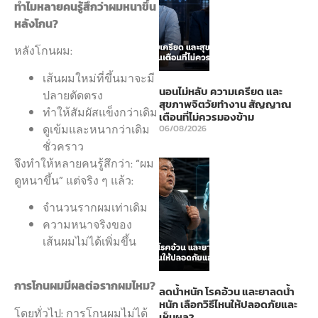
ทำไมหลายคนรู้สึกว่าผมหนาขึ้น
หลังโกน?
หลังโกนผม:
เส้นผมใหม่ที่ขึ้นมาจะมี
นอนไม่หลับ ความเครียด และ
ปลายตัดตรง
สุขภาพจิตวัยทำงาน สัญญาณ
ทำให้สัมผัสแข็งกว่าเดิม
เตือนที่ไม่ควรมองข้าม
ดูเข้มและหนากว่าเดิม
06/08/2026
ชั่วคราว
จึงทำให้หลายคนรู้สึกว่า: “ผม
ดูหนาขึ้น” แต่จริง ๆ แล้ว:
จำนวนรากผมเท่าเดิม
ความหนาจริงของ
เส้นผมไม่ได้เพิ่มขึ้น
การโกนผมมีผลต่อรากผมไหม?
ลดน้ำหนัก โรคอ้วน และยาลดน้ำ
หนัก เลือกวิธีไหนให้ปลอดภัยและ
โดยทั่วไป: การโกนผมไม่ได้
เห็นผล?