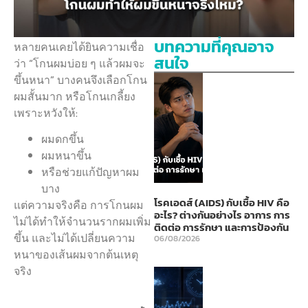
บทความที่คุณอาจ
หลายคนเคยได้ยินความเชื่อ
สนใจ
ว่า “โกนผมบ่อย ๆ แล้วผมจะ
ขึ้นหนา” บางคนจึงเลือกโกน
ผมสั้นมาก หรือโกนเกลี้ยง
เพราะหวังให้:
ผมดกขึ้น
ผมหนาขึ้น
หรือช่วยแก้ปัญหาผม
บาง
โรคเอดส์ (AIDS) กับเชื้อ HIV คือ
แต่ความจริงคือ การโกนผม
อะไร? ต่างกันอย่างไร อาการ การ
ไม่ได้ทำให้จำนวนรากผมเพิ่ม
ติดต่อ การรักษา และการป้องกัน
ขึ้น และไม่ได้เปลี่ยนความ
06/08/2026
หนาของเส้นผมจากต้นเหตุ
จริง