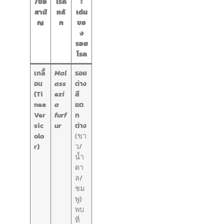
/ชื่อ
โรค
ะ
สามั
หลั
เด่น
ญ
ก
ขอ
ง
รอย
โรค
เกลื้
Mal
รอย
อน
ass
ด่าง
(Ti
ezi
สี
nea
a
แต
Ver
furf
ก
sic
ur
ต่าง
olo
(ขา
r)
ว/
น้ำ
ตา
ล/
ชม
พู)
พบ
ที่