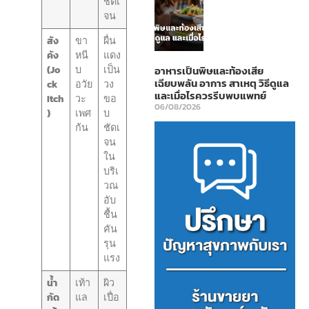
ชัดเ
จน
สัง
ขา
ผื่น
คัง
หนี
แดง
(Jo
บ
เป็น
อาหารเป็นพิษและท้องเสีย
เฉียบพลัน อาการ สาเหตุ วิธีดูแล
ck
อวัย
วง
และเมื่อไรควรรีบพบแพทย์
Itch
วะ
ขอ
06/08/2026
)
เพศ
บ
ก้น
ชัดเ
จน
ใน
บริเ
วณ
อับ
ชื้น
คัน
รุน
แรง
น้ำ
เท้า
ผิว
กัด
แล
เปื่อ