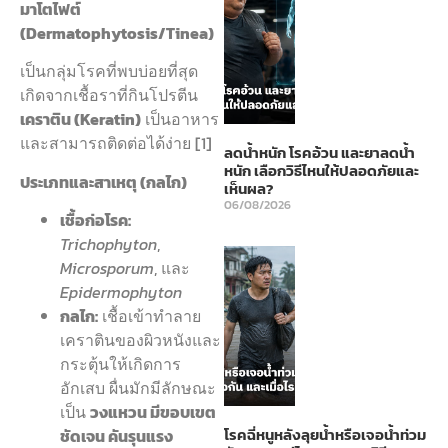
มาโตไฟต์
(Dermatophytosis/Tinea)
เป็นกลุ่มโรคที่พบบ่อยที่สุด
เกิดจากเชื้อราที่กินโปรตีน
เคราติน (Keratin)
เป็นอาหาร
และสามารถติดต่อได้ง่าย [1]
ลดน้ำหนัก โรคอ้วน และยาลดน้ำ
หนัก เลือกวิธีไหนให้ปลอดภัยและ
ประเภทและสาเหตุ (กลไก)
เห็นผล?
06/08/2026
เชื้อก่อโรค:
Trichophyton
,
Microsporum
, และ
Epidermophyton
กลไก:
เชื้อเข้าทำลาย
เคราตินของผิวหนังและ
กระตุ้นให้เกิดการ
อักเสบ ผื่นมักมีลักษณะ
เป็น
วงแหวน มีขอบเขต
โรคฉี่หนูหลังลุยน้ำหรือเจอน้ำท่วม
ชัดเจน คันรุนแรง