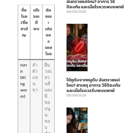
อันตรายแค่ไหน? อาการ วิธี
ป้องกัน และเมื่อไรควรพบแพทย์
ชื่อ
บริเ
ลัก
06/08/2026
โรค
วณ
ษณ
/ชื่อ
ที่
ะ
สามั
พบ
เด่น
ญ
ขอ
ง
รอย
โรค
กลา
ลำ
ผื่น
ก
ตัว
วงแ
(Ri
แข
หว
ไข้หูดับจากหมูดิบ อันตรายแค่
ng
น
นสี
ไหน? สาเหตุ อาการ วิธีป้องกัน
wor
ขา
แดง
และเมื่อไรควรรีบพบแพทย์
06/08/2026
m)
มี
ขอ
บนู
น
ขอ
บ