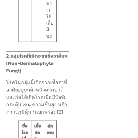
ขา
ว)
ใต้
เล็บ
มี
ขุย
2. กลุ่มโรคที่เกิดจากเชื้อราอื่นๆ
(Non-Dermatophyte
Fungi)
โรคในกลุ่มนี้เกิดจากเชื้อราที่
อาศัยอยู่บนผิวหนังตามปกติ
และก่อให้เกิดโรคเมื่อมีปัจจัย
กระตุ้น เช่น ความชื้นสูง หรือ
ภาวะภูมิคุ้มกันบกพร่อง [2]
ชื่อ
เชื้อ
ลัก
โรค
ก่อ
ษณ