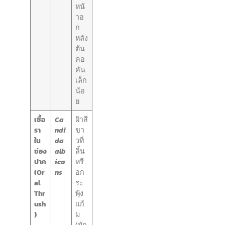
หน้
าอ
ก
หลัง
ต้น
คอ
คัน
เล็ก
น้อ
ย
เชื้อ
Ca
ฝ้าสี
รา
ndi
ขา
ใน
da
วที่
ช่อง
alb
ลิ้น
ปาก
ica
หรื
(Or
ns
อก
al
ระ
Thr
พุ้ง
ush
แก้
)
ม