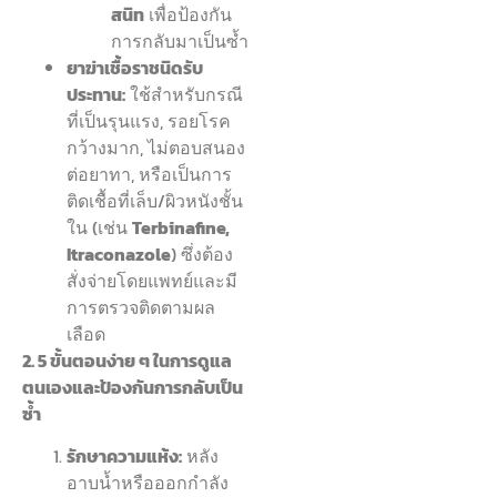
สนิท
เพื่อป้องกัน
การกลับมาเป็นซ้ำ
ยาฆ่าเชื้อราชนิดรับ
ประทาน:
ใช้สำหรับกรณี
ที่เป็นรุนแรง, รอยโรค
กว้างมาก, ไม่ตอบสนอง
ต่อยาทา, หรือเป็นการ
ติดเชื้อที่เล็บ/ผิวหนังชั้น
ใน (เช่น
Terbinafine,
Itraconazole
) ซึ่งต้อง
สั่งจ่ายโดยแพทย์และมี
การตรวจติดตามผล
เลือด
2. 5 ขั้นตอนง่าย ๆ ในการดูแล
ตนเองและป้องกันการกลับเป็น
ซ้ำ
รักษาความแห้ง:
หลัง
อาบน้ำหรือออกกำลัง