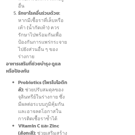
อื่น
รักษาโรคอื่นร่วมด้วย:
หากมีเชื้อราที่เล็บหรือ
เท้า (น้ำกัดเท้า) ควร
รักษาไปพร้อมกันเพื่อ
ป้องกันการแพร่กระจาย
ไปยังส่วนอื่น ๆ ของ
ร่างกาย
อาหารเสริมที่ช่วยบำรุง ดูแล
หรือป้องกัน
Probiotics (โพรไบโอติก
ส์):
ช่วยปรับสมดุลของ
จุลินทรีย์ในร่างกาย ซึ่ง
มีผลต่อระบบภูมิคุ้มกัน
และอาจลดโอกาสใน
การติดเชื้อราซ้ำได้
Vitamin C และ Zinc
(สังกะสี):
ช่วยเสริมสร้าง