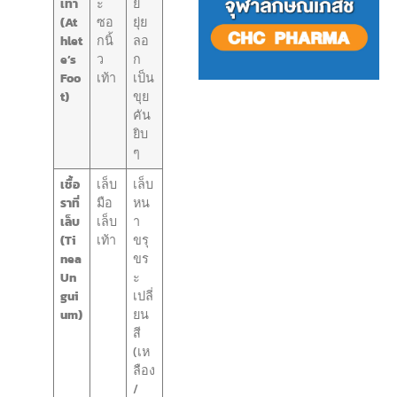
เท้า
ะ
ย
(At
ซอ
ยุ่ย
hlet
กนิ้
ลอ
e’s
ว
ก
Foo
เท้า
เป็น
t)
ขุย
คัน
ยิบ
ๆ
เชื้อ
เล็บ
เล็บ
ราที่
มือ
หน
เล็บ
เล็บ
า
(Ti
เท้า
ขรุ
nea
ขร
Un
ะ
gui
เปลี่
um)
ยน
สี
(เห
ลือง
/