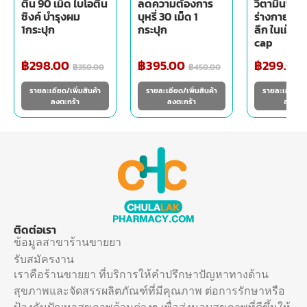
ติน 90 เม็ด ไบโอติน
ลดความต้องการ
วิตามินซี ฟื้
ซิงค์ บำรุงผม
บุหรี่ 30 เม็ด 1
ร่างกาย ผิว
1กระปุก
กระปุก
ลึก ในเม็ดเ
cap
฿
298.00
฿
395.00
฿
299.00
฿
350.00
฿
450.00
รายละเอียด/เพิ่มสินค้า
รายละเอียด/เพิ่มสินค้า
รายละเอียด/เพ
ลงตะกร้า
ลงตะกร้า
ลงตะกร
ติดต่อเรา
ข้อมูลสาขาร้านขายยา
รับสมัครงาน
เราคือร้านขายยา ที่บริการให้คำปรึกษาปัญหาทางด้าน
สุขภาพและจัดสรรผลิตภัณฑ์ที่มีคุณภาพ ต่อการรักษาหรือ
ป้องกันปัญหาสุขภาพด้านต่างๆ เพื่อส่งมอบสุขภาพที่ดีขึ้นให้