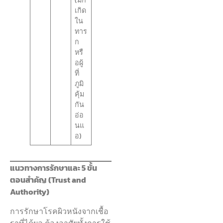
(มัก
เกิด
ใน
ทาร
ก
หรื
อผู้
ที่
ภูมิ
คุ้ม
กัน
อ่อ
นแ
อ)
แนวทางการรักษาและ 5 ขั้น
ตอนสำคัญ (Trust and
Authority)
การรักษาโรคผิวหนังจากเชื้อ
ราที่ได้ผล ต้องอาศัยทั้งการใช้