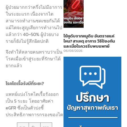
ผู้ป่วยมากกว่าครึ่งไม่มีอาการ
ในระยะแรก เนื่องจากไต
สามารถทำงานชดเชยกันได้
แม้ไตจะสูญเสียการทำงานไป
แล้วกว่า 40–50% ผู้ป่วยบาง
ไข้หูดับจากหมูดิบ อันตรายแค่
รายก็ยังไม่รู้สึกผิดปกติ
ไหน? สาเหตุ อาการ วิธีป้องกัน
และเมื่อไรควรรีบพบแพทย์
06/08/2026
จึงทำให้หลายคนทราบว่าเป็น
โรคเมื่อเข้าสู่ระยะที่รักษาได้
ยากแล้ว
โรคไตเรื้อรังมีกี่ระยะ?
แพทย์แบ่งโรคไตเรื้อรังออก
เป็น 5 ระยะ โดยอาศัยค่า
eGFR ซึ่งเป็นตัวบ่งชี้
ประสิทธิภาพการกรองของไต