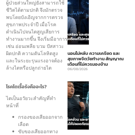
ผู้ป่วยส่วนใหญ่ยังสามารถใช้
ชีวิตได้ตามปกติ จึงมักตรวจ
พบโดยบังเอิญจากการตรวจ
สุขภาพประจำปี เมื่อโรค
ดำเนินไปจนไตสูญเสียการ
ทำงานมากขึ้น จึงเริ่มมีอาการ
เช่น อ่อนเพลีย บวม ปัสสาวะ
ผิดปกติ ความดันโลหิตสูง
นอนไม่หลับ ความเครียด และ
สุขภาพจิตวัยทำงาน สัญญาณ
และในระยะรุนแรงอาจต้อง
เตือนที่ไม่ควรมองข้าม
ล้างไตหรือปลูกถ่ายไต
06/08/2026
โรคไตเรื้อรังคืออะไร?
ไตเป็นอวัยวะสำคัญที่ทำ
หน้าที่
กรองของเสียออกจาก
เลือด
ขับของเสียออกทาง