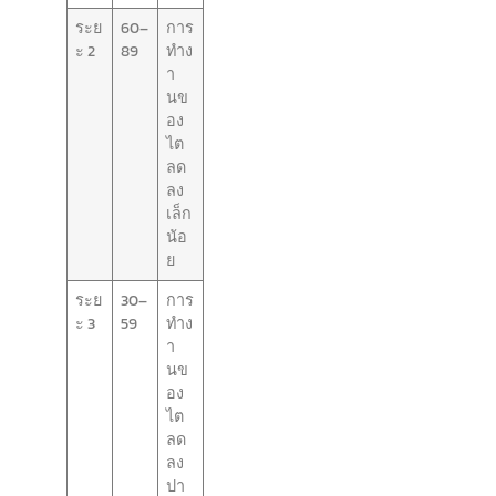
ระย
60–
การ
ะ 2
89
ทำง
า
นข
อง
ไต
ลด
ลง
เล็ก
น้อ
ย
ระย
30–
การ
ะ 3
59
ทำง
า
นข
อง
ไต
ลด
ลง
ปา