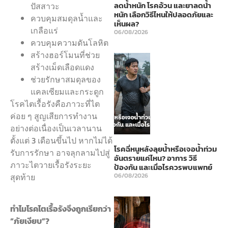
ลดน้ำหนัก โรคอ้วน และยาลดน้ำ
ปัสสาวะ
หนัก เลือกวิธีไหนให้ปลอดภัยและ
ควบคุมสมดุลน้ำและ
เห็นผล?
เกลือแร่
06/08/2026
ควบคุมความดันโลหิต
สร้างฮอร์โมนที่ช่วย
สร้างเม็ดเลือดแดง
ช่วยรักษาสมดุลของ
แคลเซียมและกระดูก
โรคไตเรื้อรังคือภาวะที่ไต
ค่อย ๆ สูญเสียการทำงาน
อย่างต่อเนื่องเป็นเวลานาน
ตั้งแต่ 3 เดือนขึ้นไป หากไม่ได้
โรคฉี่หนูหลังลุยน้ำหรือเจอน้ำท่วม
รับการรักษา อาจลุกลามไปสู่
อันตรายแค่ไหน? อาการ วิธี
ภาวะไตวายเรื้อรังระยะ
ป้องกัน และเมื่อไรควรพบแพทย์
สุดท้าย
06/08/2026
ทำไมโรคไตเรื้อรังจึงถูกเรียกว่า
“ภัยเงียบ”?