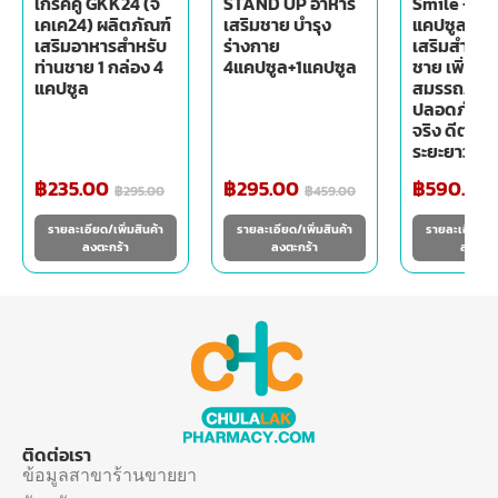
เกร็คคู GKK24 (จี
STAND UP อาหาร
Smile - Big
เคเค24) ผลิตภัณฑ์
เสริมชาย บำรุง
แคปซูล) อา
เสริมอาหารสำหรับ
ร่างกาย
เสริมสำหรับ
ท่านชาย 1 กล่อง 4
4แคปซูล+1แคปซูล
ชาย เพิ่ม
แคปซูล
สมรรถภาพ ม
ปลอดภัย เ
จริง ดีต่อส
ระยะยาว
฿
235.00
฿
295.00
฿
590.00
฿
295.00
฿
459.00
รายละเอียด/เพิ่มสินค้า
รายละเอียด/เพิ่มสินค้า
รายละเอียด/เพ
ลงตะกร้า
ลงตะกร้า
ลงตะกร
ติดต่อเรา
ข้อมูลสาขาร้านขายยา