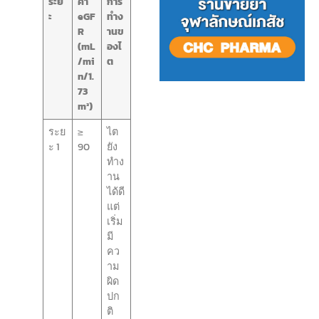
ระย
ค่า
การ
ะ
eGF
ทำง
R
านข
(mL
องไ
/mi
ต
n/1.
73
m²)
ระย
≥
ไต
ะ 1
90
ยัง
ทำง
าน
ได้ดี
แต่
เริ่ม
มี
คว
าม
ผิด
ปก
ติ