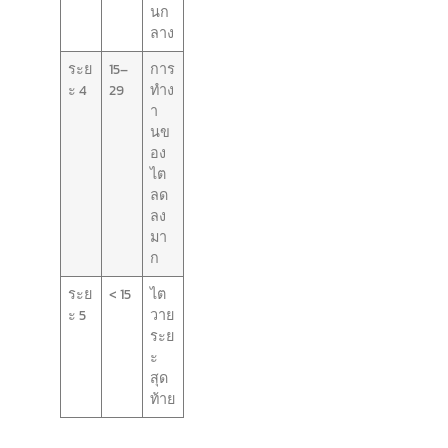
นก
ลาง
ระย
15–
การ
ะ 4
29
ทำง
า
นข
อง
ไต
ลด
ลง
มา
ก
ระย
< 15
ไต
ะ 5
วาย
ระย
ะ
สุด
ท้าย