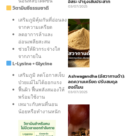
นอนหลับได้ดีขึ้น
อิสระ บำรุงเส้นประสาท
03/07/2025
วิตามินซีธรรมชาติ
เสริมภูมิคุ้มกันที่อ่อนลง
จากความเครียด
ลดอาการล้าและ
อ่อนเพลียสะสม
ช่วยให้ผิวกระจ่างใส
จากภายใน
L-Lysine + Glycine
เสริมภูมิ ลดโอกาสเจ็บ
Ashwagandha (อัสวากานด้า):
ลดความเครียด ปรับสมดุล
ป่วยแม้ไม่ได้ออกแรง
ฮอร์โมน
ฟื้นผิว ฟื้นพลังสมองให้
03/07/2025
พร้อมใช้งาน
เหมาะกับคนที่นอน
น้อยหรือทำงานหนัก