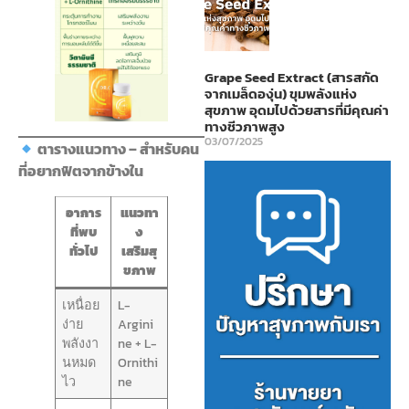
Grape Seed Extract (สารสกัด
จากเมล็ดองุ่น) ขุมพลังแห่ง
สุขภาพ อุดมไปด้วยสารที่มีคุณค่า
ทางชีวภาพสูง
03/07/2025
ตารางแนวทาง – สำหรับคน
ที่อยากฟิตจากข้างใน
อาการ
แนวทา
ที่พบ
ง
ทั่วไป
เสริมสุ
ขภาพ
เหนื่อย
L-
ง่าย
Argini
พลังงา
ne + L-
นหมด
Ornithi
ไว
ne