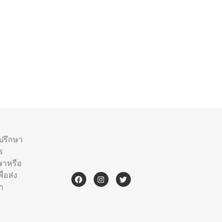
ำปรึกษา
ร
ษาหรือ
่อส่ง
า