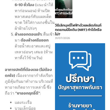
6-10 ชั่วโมง
(แนะนำให้
ทาก่อนนอน) ห้ามปิด
พลาสเตอร์ทับแผลเด็ด
ขาด ให้ใส่กางเกงชั้นใน
วิธีเลิกบุหรี่ไฟฟ้าด้วยผลิตภัณฑ์
ผ้าฝ้ายโปร่งๆ
ทดแทนนิโคติน (NRT) ทำได้หรือ
ล้างออกตอนเช้า:
ตื่นเช้า
ไม่?
31/07/2026
มา
ต้องล้างครีมออก
ด้วยน้ำสะอาดและสบู่
เหลวอ่อนๆ เสมอ (ห้าม
ทาทิ้งไว้ข้ามวัน)
อาการปกติที่ต้องเจอ (ไม่ต้อง
ตกใจ)
เนื่องจากยากำลังเรียก
ภูมิคุ้มกันมาทำงาน บริเวณที่
ทาอาจเกิดอาการเหล่านี้ ซึ่ง
ถือว่า
“ยาออกฤทธิ์ดี”
:
แดงระเรื่อ
บวมเล็กน้อย