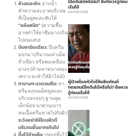
นิโคตินได้หรือไม่? สิ่งที่ควรรู้ก่อน
ล้างและซับ:
อาบน้ำ
เริ่มใช้
ทำความสะอาดบริเวณ
04/08/2026
ที่เป็นหูดและซับให้
“แห้งสนิท”
(ความชื้น
อาจทำให้ยาซึมมากเกิน
ไปจนแสบ)
บีบยานิดเดียว:
บีบครีม
ออกมาปริมาณเท่าเม็ด
ถั่วเขียว หรือพอเคลือบ
บางๆ (ห้ามทาหนาเตอะ
เพราะจะทำให้ผิวไหม้)
ผู้ป่วยโรคหัวใจใช้ผลิตภัณฑ์
ทาบางๆ นวดจนซึม:
ทา
ทดแทนนิโคตินได้หรือไม่? ข้อควร
ครีมลงบนเม็ดหูดและ
รู้ก่อนเริ่มใช้
บริเวณรอบๆ ฐานหูด
04/08/2026
เล็กน้อย นวดวนเบาๆ
จนเนื้อครีมหายไปกับผิว
ระวังอย่าให้โดนผิวดี
บริเวณอื่นมากเกินไป
ทิ้งไว้ข้ามคืน:
ปล่อยทิ้งไว้