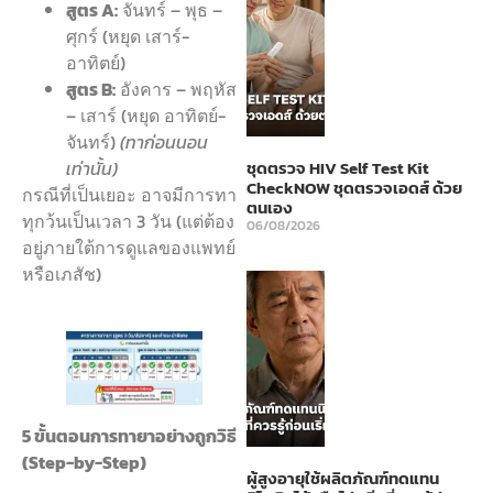
สูตร A:
จันทร์ – พุธ –
ศุกร์ (หยุด เสาร์-
อาทิตย์)
สูตร B:
อังคาร – พฤหัส
– เสาร์ (หยุด อาทิตย์-
จันทร์)
(ทาก่อนนอน
เท่านั้น)
ชุดตรวจ HIV Self Test Kit
CheckNOW ชุดตรวจเอดส์ ด้วย
กรณีที่เป็นเยอะ อาจมีการทา
ตนเอง
ทุกว้นเป็นเวลา 3 วัน (แต่ต้อง
06/08/2026
อยู่ภายใต้การดูแลของแพทย์
หรือเภสัช)
5 ขั้นตอนการทายาอย่างถูกวิธี
(Step-by-Step)
ผู้สูงอายุใช้ผลิตภัณฑ์ทดแทน