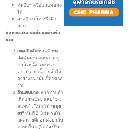
คันยิบๆ หรือแสบพอทน
ได้
อาจมีสะเก็ด หรือผิว
ลอก
ข้อควรระวังและคำแนะนำเพิ่ม
เติม
เพศสัมพันธ์:
งดมีเพศ
สัมพันธ์ขณะที่มียาอยู่
บนผิวหนัง และควร
ทราบว่ายานี้อาจทำให้
ถุงยางอนามัยเปื่อยขาด
ง่าย
ถ้าแสบมาก:
หากทาแล้ว
เกิดแผลเปื่อย แสบร้อน
จนทนไม่ไหว ให้
“หยุด
ยา”
ทันที 2-3 วัน รอให้
แผลหายดีก่อนค่อยกลับ
มาทาใหม่ (ไม่ต้องฝืน