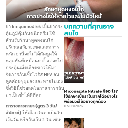
บทความที่คุณอาจ
ยา Imiquimod 5% เป็นยากระ
สนใจ
ตุ้นภูมิคุ้มกันชนิดครีม ใช้
สำหรับรักษาหูดหงอนไก่
บริเวณอวัยวะเพศและทวาร
หนัก ยานี้จะไม่ได้กัดหูดให้
หลุดทันทีเหมือนยาจี้ แต่จะไป
กระตุ้นเม็ดเลือดขาวให้มา
จัดการกินเชื้อไวรัส HPV จน
หูดค่อยๆ ยุบลงและหายไปเอง
ซึ่งวิธีนี้ช่วยลดโอกาสการกลับ
Miconazole Nitrate คืออะไร?
มาเป็นซ้ำได้ดีที่สุด
ใช้รักษาเชื้อราในปากได้อย่างไร
พร้อมวิธีใช้อย่างถูกต้อง
ตารางการทายา (สูตร 3 วัน/
07/08/2026
สัปดาห์)
ให้เลือกวันทาเป็นวัน
เว้นวัน หรือวันเว้น 2 วัน เช่น: