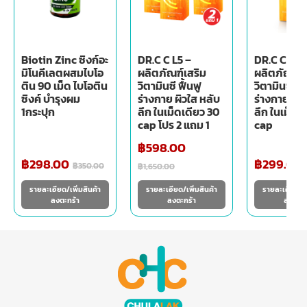
Biotin Zinc ซิงก์อะ
DR.C C L5 –
DR.C C L5 
มิโนคีเลตผสมไบโอ
ผลิตภัณฑ์เสริม
ผลิตภัณฑ์เ
ติน 90 เม็ด ไบโอติน
วิตามินซี ฟื้นฟู
วิตามินซี ฟื้
ซิงค์ บำรุงผม
ร่างกาย ผิวใส หลับ
ร่างกาย ผิว
1กระปุก
ลึก ในเม็ดเดียว 30
ลึก ในเม็ดเ
cap โปร 2 แถม 1
cap
฿
598.00
฿
298.00
฿
299.00
฿
350.00
฿
1,650.00
รายละเอียด/เพิ่มสินค้า
รายละเอียด/เพิ่มสินค้า
รายละเอียด/เพ
ลงตะกร้า
ลงตะกร้า
ลงตะกร