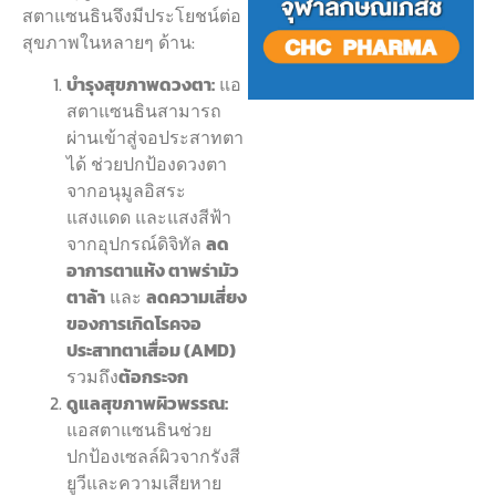
สตาแซนธินจึงมีประโยชน์ต่อ
สุขภาพในหลายๆ ด้าน:
บำรุงสุขภาพดวงตา:
แอ
สตาแซนธินสามารถ
ผ่านเข้าสู่จอประสาทตา
ได้ ช่วยปกป้องดวงตา
จากอนุมูลอิสระ
แสงแดด และแสงสีฟ้า
จากอุปกรณ์ดิจิทัล
ลด
อาการตาแห้ง ตาพร่ามัว
ตาล้า
และ
ลดความเสี่ยง
ของการเกิดโรคจอ
ประสาทตาเสื่อม (AMD)
รวมถึง
ต้อกระจก
ดูแลสุขภาพผิวพรรณ:
แอสตาแซนธินช่วย
ปกป้องเซลล์ผิวจากรังสี
ยูวีและความเสียหาย