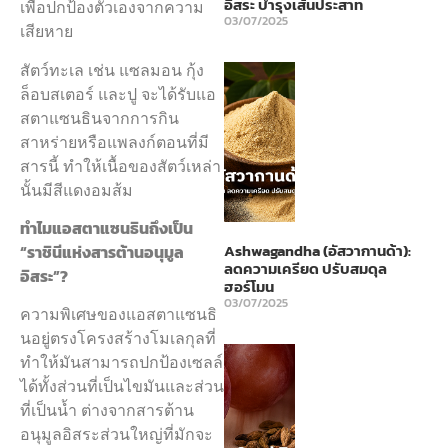
อิสระ บำรุงเส้นประสาท
เพื่อปกป้องตัวเองจากความ
03/07/2025
เสียหาย
สัตว์ทะเล เช่น แซลมอน กุ้ง
ล็อบสเตอร์ และปู จะได้รับแอ
สตาแซนธินจากการกิน
สาหร่ายหรือแพลงก์ตอนที่มี
สารนี้ ทำให้เนื้อของสัตว์เหล่า
นั้นมีสีแดงอมส้ม
ทำไมแอสตาแซนธินถึงเป็น
Ashwagandha (อัสวากานด้า):
“ราชินีแห่งสารต้านอนุมูล
ลดความเครียด ปรับสมดุล
อิสระ”?
ฮอร์โมน
03/07/2025
ความพิเศษของแอสตาแซนธิ
นอยู่ตรงโครงสร้างโมเลกุลที่
ทำให้มันสามารถปกป้องเซลล์
ได้ทั้งส่วนที่เป็นไขมันและส่วน
ที่เป็นน้ำ ต่างจากสารต้าน
อนุมูลอิสระส่วนใหญ่ที่มักจะ