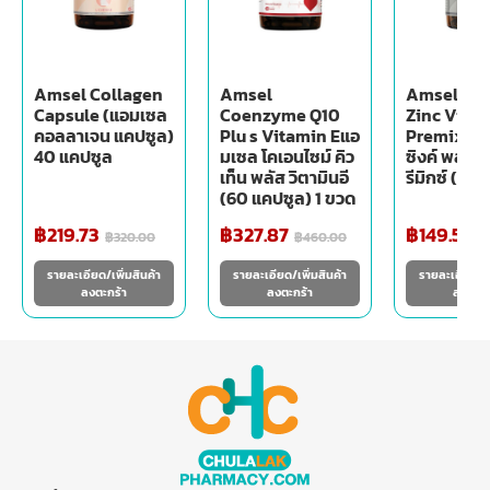
Amsel Collagen
Amsel
Amsel แอ
Capsule (แอมเซล
Coenzyme Q10
Zinc Vita
คอลลาเจน แคปซูล)
Plu s Vitamin Eแอ
Premix แอ
40 แคปซูล
มเซล โคเอนไซม์ คิว
ซิงค์ พลัส 
เท็น พลัส วิตามินอี
รีมิกซ์ (30
(60 แคปซูล) 1 ขวด
฿
219.73
฿
327.87
฿
149.59
฿
320.00
฿
460.00
฿
รายละเอียด/เพิ่มสินค้า
รายละเอียด/เพิ่มสินค้า
รายละเอียด/เพ
ลงตะกร้า
ลงตะกร้า
ลงตะกร