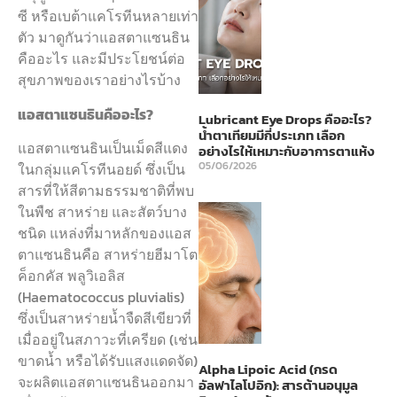
ซี หรือเบต้าแคโรทีนหลายเท่า
ตัว มาดูกันว่าแอสตาแซนธิน
คืออะไร และมีประโยชน์ต่อ
สุขภาพของเราอย่างไรบ้าง
แอสตาแซนธินคืออะไร?
Lubricant Eye Drops คืออะไร?
น้ำตาเทียมมีกี่ประเภท เลือก
แอสตาแซนธินเป็นเม็ดสีแดง
อย่างไรให้เหมาะกับอาการตาแห้ง
05/06/2026
ในกลุ่มแคโรทีนอยด์ ซึ่งเป็น
สารที่ให้สีตามธรรมชาติที่พบ
ในพืช สาหร่าย และสัตว์บาง
ชนิด แหล่งที่มาหลักของแอส
ตาแซนธินคือ สาหร่ายฮีมาโต
ค็อกคัส พลูวิเอลิส
(Haematococcus pluvialis)
ซึ่งเป็นสาหร่ายน้ำจืดสีเขียวที่
เมื่ออยู่ในสภาวะที่เครียด (เช่น
ขาดน้ำ หรือได้รับแสงแดดจัด)
Alpha Lipoic Acid (กรด
จะผลิตแอสตาแซนธินออกมา
อัลฟาไลโปอิก): สารต้านอนุมูล