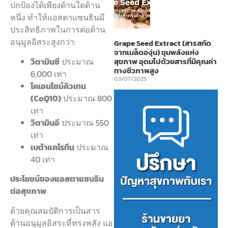
ปกป้องได้เพียงด้านใดด้าน
หนึ่ง ทำให้แอสตาแซนธินมี
ประสิทธิภาพในการต่อต้าน
อนุมูลอิสระสูงกว่า:
Grape Seed Extract (สารสกัด
จากเมล็ดองุ่น) ขุมพลังแห่ง
วิตามินซี
ประมาณ
สุขภาพ อุดมไปด้วยสารที่มีคุณค่า
ทางชีวภาพสูง
6,000 เท่า
03/07/2025
โคเอนไซม์คิวเทน
(CoQ10)
ประมาณ 800
เท่า
วิตามินอี
ประมาณ 550
เท่า
เบต้าแคโรทีน
ประมาณ
40 เท่า
ประโยชน์ของแอสตาแซนธิน
ต่อสุขภาพ
ด้วยคุณสมบัติการเป็นสาร
ต้านอนุมูลอิสระที่ทรงพลัง แอ