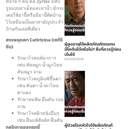
หลาย ๆ คน คือ Zyrtec มีทั้ง
รูปแบบยาเม็ดและยาน้ำ มักจะ
เคยใช้ยานี้หรือมียานี้ติดบ้าน
ไว้เหมือนเป็นยาสามัญประจำ
บ้านกันเลยทีเดียว
สรรพคุณยา Cetirizine (เซทิริ
ผู้สูงอายุใช้ผลิตภัณฑ์ทดแทน
ซีน)
นิโคตินได้หรือไม่? สิ่งที่ควรรู้ก่อน
เริ่มใช้
รักษาโรคแพ้อาการ
04/08/2026
เช่น คัดจมูก น้ำมูกไหล
คันจมูก จาม
รักษาโรคภูมิแพ้ขึ้นตา
เช่น คันตา น้ำตาไหล
ตาแดง
รักษาลมพิษ ผื่นคัน รอย
บวม
รักษาโรคผิวหนังอื่นๆ
เช่น ผื่นแพ้สัมผัส ผื่นคัน
ผู้ป่วยโรคหัวใจใช้ผลิตภัณฑ์
กลไกการออกฤทธิ์