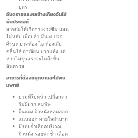
บุตร
อันตรายและผลข้างเคียงอันไม่
พึงประสงค์
อาจก่อให้เกิดการง่วงซึม นอน
ไม่หลับ เมื่อยล้า มึนงง ปวด
ศีรษะ ปวดท้อง ไอ ท้องเสีย
คลื่นไส้ อาเจียน ปากแห้ง แต่
หากไม่รุนแรงจะไม่ถึงขั้น
อันตราย
อาการที่ต้องหยุดยาและไปพบ
แพทย์
บวมที่ใบหน้า เปลือกตา
ริมฝีปาก ลมพิษ
ผื่นแดง ผิวหนังหลุดลอก
แน่นออก หายใจลำบาก
มีรอยจ้ำเลือดบริเวณ
ผิวหนัง รอยฟกช้ำ เลือด