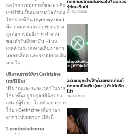
ทดแทนนิโคตินได้หรือไม่? ข้อควร
กลไกการออกฤทธิ์ของยา คือ
รู้ก่อนเริ่มใช้
เซทิริซีนเป็นเมทาบอไลท์ของ
04/08/2026
ไฮดรอกซีซีน (hydroxyzine)
มีความแรงและจำเพาะอย่าง
สูงต่อการยับยั้งการทำงาน
ของตัวรับฮีสตามีน H1 บน
เซลล์ในระบบทางเดินอาหาร
หลอดเลือด และระบบทางเดิน
หายใจ
ปริมาณการใช้ยา Cetirizine
วิธีเลิกบุหรี่ไฟฟ้าด้วยผลิตภัณฑ์
(เซทิริซีน)
ทดแทนนิโคติน (NRT) ทำได้หรือ
ปริมาณและระยะเวลาในการ
ไม่?
ใช้ยาขึ้นอยู่กับดุลยพินิจของ
31/07/2026
แพทย์ผู้รักษา โดยตัวอย่างการ
ใช้ยา Cetirizine เพื่อรักษา
อาการปวดต่าง ๆ มีดังนี้
1. ยาชนิดรับประทาน