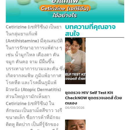
บทความที่คุณอาจ
Cetirizine (เซทิริซีน) เป็นยา
สนใจ
ในกลุ่มยาแก้แพ้
(Antihistamine) มีคุณสมบัติ
ในการรักษาอาการแพ้ต่าง ๆ
เช่น น้ำมูกไหล เคืองตา คัน
จมูก คันคอ จาม มีผื่นขึ้น
บรรเทาอาการบวมและคัน ซึ่ง
เกิดจากลมพิษ ภูมิแพ้อากาศ
โรคหืด และโรคผื่นภูมิแพ้
ผิวหนัง (Atopic Dermatitis)
ชุดตรวจ HIV Self Test Kit
ส่วนใหญ่เรามักเห็นยา
CheckNOW ชุดตรวจเอดส์ ด้วย
ตนเอง
Cetirizine (เซทิริซีน) ใน
06/08/2026
ลักษณะเป็นยาเม็ดสีขาว วงรี
ขนาดเล็ก ชื่อการค้าที่มักจะ
ติดหู ติดปาก เป็นที่รู้จักของ