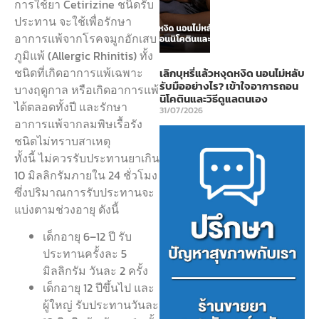
การใช้ยา Cetirizine ชนิดรับ
ประทาน จะใช้เพื่อรักษา
อาการแพ้จากโรคจมูกอักเสบ
ภูมิแพ้ (Allergic Rhinitis) ทั้ง
ชนิดที่เกิดอาการแพ้เฉพาะ
เลิกบุหรี่แล้วหงุดหงิด นอนไม่หลับ
รับมืออย่างไร? เข้าใจอาการถอน
บางฤดูกาล หรือเกิดอาการแพ้
นิโคตินและวิธีดูแลตนเอง
ได้ตลอดทั้งปี และรักษา
31/07/2026
อาการแพ้จากลมพิษเรื้อรัง
ชนิดไม่ทราบสาเหตุ
ทั้งนี้ ไม่ควรรับประทานยาเกิน
10 มิลลิกรัมภายใน 24 ชั่วโมง
ซึ่งปริมาณการรับประทานจะ
แบ่งตามช่วงอายุ ดังนี้
เด็กอายุ 6–12 ปี รับ
ประทานครั้งละ 5
มิลลิกรัม วันละ 2 ครั้ง
เด็กอายุ 12 ปีขึ้นไป และ
ผู้ใหญ่ รับประทานวันละ