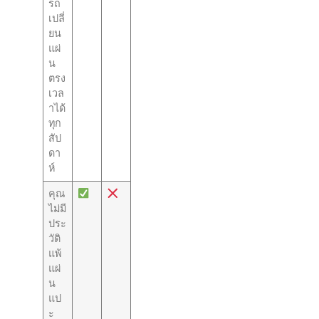
รถ
เปลี่
ยน
แผ่
น
ตรง
เวล
าได้
ทุก
สัป
ดา
ห์
คุณ
ไม่มี
ประ
วัติ
แพ้
แผ่
น
แป
ะ