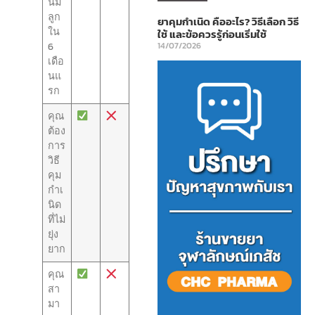
นม
ลูก
ยาคุมกำเนิด คืออะไร? วิธีเลือก วิธี
ใน
ใช้ และข้อควรรู้ก่อนเริ่มใช้
6
14/07/2026
เดือ
นแ
รก
คุณ
ต้อง
การ
วิธี
คุม
กำเ
นิด
ที่ไม่
ยุ่ง
ยาก
คุณ
สา
มา