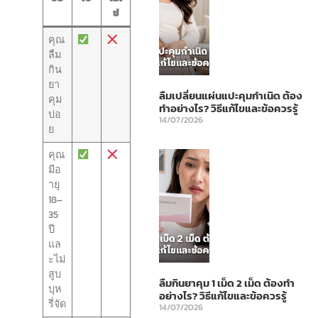
ช่
คุณ
ลืม
กิน
ยา
ลืมเปลี่ยนแผ่นแปะคุมกำเนิด ต้อง
คุม
ทำอย่างไร? วิธีแก้ไขและข้อควรรู้
บ่อ
14/07/2026
ย
คุณ
มีอ
ายุ
18–
35
ปี
แล
ะไม่
สูบ
ลืมกินยาคุม 1 เม็ด 2 เม็ด ต้องทำ
บุห
อย่างไร? วิธีแก้ไขและข้อควรรู้
รี่จัด
14/07/2026