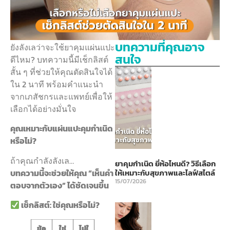
บทความที่คุณอาจ
ยังลังเลว่าจะใช้ยาคุมแผ่นแปะ
สนใจ
ดีไหม? บทความนี้มีเช็กลิสต์
สั้น ๆ ที่ช่วยให้คุณตัดสินใจได้
ใน 2 นาที พร้อมคำแนะนำ
จากเภสัชกรและแพทย์เพื่อให้
เลือกได้อย่างมั่นใจ
คุณเหมาะกับแผ่นแปะคุมกำเนิด
หรือไม่?
ถ้าคุณกำลังลังเล…
ยาคุมกำเนิด ยี่ห้อไหนดี? วิธีเลือก
บทความนี้จะช่วยให้คุณ “เห็นคำ
ให้เหมาะกับสุขภาพและไลฟ์สไตล์
15/07/2026
ตอบจากตัวเอง” ได้ชัดเจนขึ้น
เช็กลิสต์: ใช่คุณหรือไม่?
ข้อ
ใช่
ไม่ใ