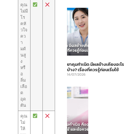
คุณ
ไม่มี
โร
คหั
วใจ
คว
า
มดั
นสู
ง
ยาคุมกำเนิด มีผลข้างเคียงอะไร
หรื
บ้าง? เรื่องที่ควรรู้ก่อนเริ่มใช้
อ
14/07/2026
ลิ่ม
เลือ
ด
อุด
ตัน
คุณ
ไม่
ให้