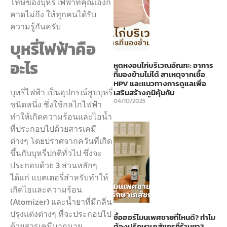
โทษของบุหรี่ไฟฟ้าที่คุณเองก็
คาดไม่ถึง ให้ทุกคนได้รับ
ความรู้กันครับ
บุหรี่ไฟฟ้าคือ
อะไร
หูดหงอนไก่บริเวณอัณฑะ: อาการ
ที่มองข้ามไม่ได้ สาเหตุจากเชื้อ
HPV และแนวทางการดูแลเพื่อ
บุหรี่ไฟฟ้า เป็นอุปกรณ์สูบบุหรี่
เสริมสร้างภูมิคุ้มกัน
04/10/2025
ชนิดหนึ่ง ซึ่งใช้กลไกไฟฟ้า
ทำให้เกิดความร้อนและไอน้ำ
ที่ประกอบไปด้วยสารเคมี
ต่างๆ โดยปราศจากควันที่เกิด
ขึ้นกับบุหรี่ปกติทั่วไป ซึ่งจะ
ประกอบด้วย 3 ส่วนหลักๆ
ได้แก่ แบตเตอรี่สำหรับทำให้
เกิดไอและความร้อน
(Atomizer) และน้ำยาที่มีกลิ่น
ปรุงแต่งต่างๆ ที่จะประกอบไป
ซื้อฮอร์โมนเพศชายที่ไหนดี? ทำไม
ด้วยสารเคมีมากมาย
ต้องปรึกษาเภสัชกรที่ร้านยา?