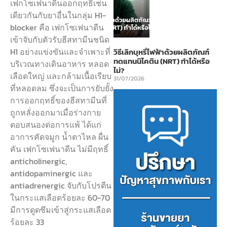
เฟกโซเฟนาดีนออกฤทธิ์เช่น
เดียวกันกับยาอื่นในกลุ่ม H1-
blocker คือ เฟกโซเฟนาดีน
เข้าจับกับตัวรับฮีสทามีนชนิด
H1 อย่างแข่งขันและจำเพาะที่
วิธีเลิกบุหรี่ไฟฟ้าด้วยผลิตภัณฑ์
ทดแทนนิโคติน (NRT) ทำได้หรือ
บริเวณทางเดินอาหาร หลอด
ไม่?
เลือดใหญ่ และกล้ามเนื้อเรียบ
31/07/2026
ที่หลอดลม ซึ่งจะเป็นการยับยั้ง
การออกฤทธิ์ของฮีสทามีนที่
ถูกหลั่งออกมาเมื่อร่างกาย
ตอบสนองต่อการแพ้ ได้แก่
อาการคัดจมูก น้ำตาไหล ผื่น
คัน เฟกโซเฟนาดีน ไม่มีฤทธิ์
anticholinergic,
antidopaminergic และ
antiadrenergic จับกับโปรตีน
ในกระแสเลือดร้อยละ 60-70
มีการดูดซึมเข้าสู่กระแสเลือด
ร้อยละ 33