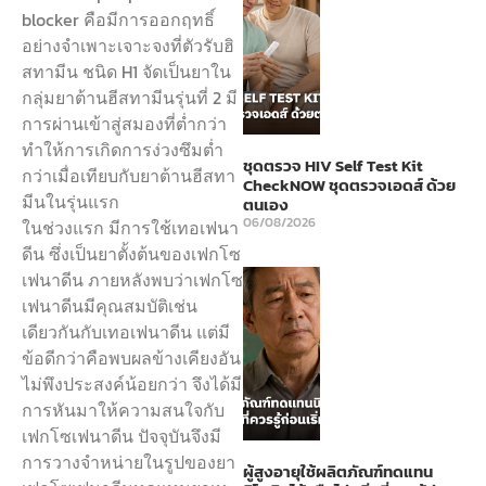
blocker คือมีการออกฤทธิ์
อย่างจำเพาะเจาะจงที่ตัวรับฮิ
สทามีน ชนิด H1 จัดเป็นยาใน
กลุ่มยาต้านฮีสทามีนรุ่นที่ 2 มี
การผ่านเข้าสู่สมองที่ต่ำกว่า
ทำให้การเกิดการง่วงซึมต่ำ
ชุดตรวจ HIV Self Test Kit
กว่าเมื่อเทียบกับยาต้านฮีสทา
CheckNOW ชุดตรวจเอดส์ ด้วย
มีนในรุ่นแรก
ตนเอง
06/08/2026
ในช่วงแรก มีการใช้เทอเฟนา
ดีน ซึ่งเป็นยาตั้งต้นของเฟกโซ
เฟนาดีน ภายหลังพบว่าเฟกโซ
เฟนาดีนมีคุณสมบัติเช่น
เดียวกันกับเทอเฟนาดีน แต่มี
ข้อดีกว่าคือพบผลข้างเคียงอัน
ไม่พึงประสงค์น้อยกว่า จึงได้มี
การหันมาให้ความสนใจกับ
เฟกโซเฟนาดีน ปัจจุบันจึงมี
การวางจำหน่ายในรูปของยา
ผู้สูงอายุใช้ผลิตภัณฑ์ทดแทน