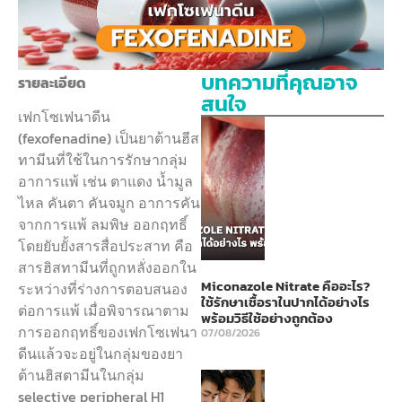
บทความที่คุณอาจ
รายละเอียด
สนใจ
เฟกโซเฟนาดีน
(fexofenadine) เป็นยาต้านฮีส
ทามีนที่ใช้ในการรักษากลุ่ม
อาการแพ้ เช่น ตาแดง น้ำมูล
ไหล คันตา คันจมูก อาการคัน
จากการแพ้ ลมพิษ ออกฤทธิ์
โดยยับยั้งสารสื่อประสาท คือ
สารฮิสทามีนที่ถูกหลั่งออกใน
Miconazole Nitrate คืออะไร?
ระหว่างที่ร่างการตอบสนอง
ใช้รักษาเชื้อราในปากได้อย่างไร
ต่อการแพ้ เมื่อพิจารณาตาม
พร้อมวิธีใช้อย่างถูกต้อง
การออกฤทธิ์ของเฟกโซเฟนา
07/08/2026
ดีนแล้วจะอยู่ในกลุ่มของยา
ต้านฮิสตามีนในกลุ่ม
selective peripheral H1