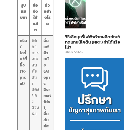
รูป
ข้อ
ตัว
แบ
บ่ง
อย่า
บยา
ใช้
งโร
หลั
ค
ก
วิธีเลิกบุหรี่ไฟฟ้าด้วยผลิตภัณฑ์
ครีม
ลด
ผื่น
ทดแทนนิโคติน (NRT) ทำได้หรือ
/
อา
แพ้
ไม่?
31/07/2026
โลชั่
การ
ผิว
น/ขี้
อักเ
หนั
ผึ้ง
สบ
ง
(To
คัน
(At
pic
แล
opi
al)
ะ
c
แดง
Der
ขอ
mat
ง
itis
ผิวห
)
,
นัง
ผื่น
สัม
ผัส