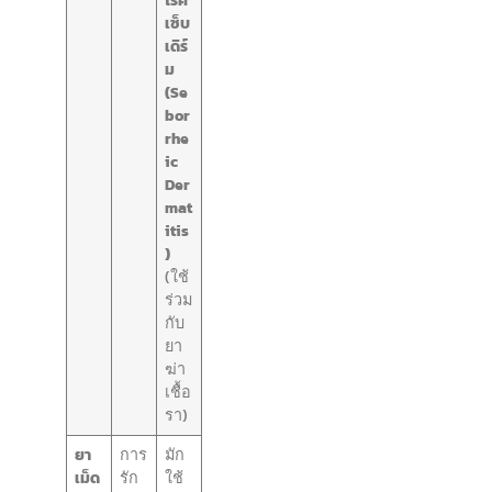
เซ็บ
เดิร์
ม
(Se
bor
rhe
ic
Der
mat
itis
)
(ใช้
ร่วม
กับ
ยา
ฆ่า
เชื้อ
รา)
ยา
การ
มัก
เม็ด
รัก
ใช้