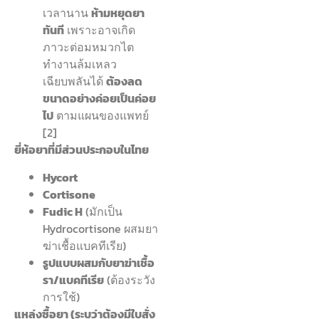
เวลานาน
ห้ามหยุดยา
ทันที
เพราะอาจเกิด
ภาวะต่อมหมวกไต
ทำงานล้มเหลว
เฉียบพลันได้
ต้องลด
ขนาดอย่างค่อยเป็นค่อย
ไป
ตามแผนของแพทย์
[2]
ยี่ห้อยาที่มีส่วนประกอบในไทย
Hycort
Cortisone
Fudic H
(มักเป็น
Hydrocortisone ผสมยา
ฆ่าเชื้อแบคทีเรีย)
รูปแบบผสมกับยาฆ่าเชื้อ
รา/แบคทีเรีย
(ต้องระวัง
การใช้)
แหล่งซื้อยา (ระบุว่าต้องมีใบสั่ง