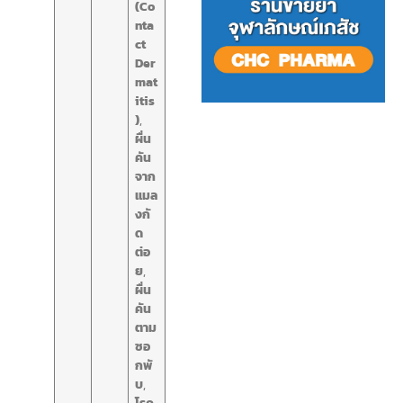
(Co
nta
ct
Der
mat
itis
)
,
ผื่น
คัน
จาก
แมล
งกั
ด
ต่อ
ย
,
ผื่น
คัน
ตาม
ซอ
กพั
บ
,
โรค