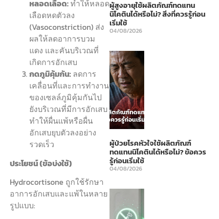
หลอดเลือด:
ทำให้หลอด
ผู้สูงอายุใช้ผลิตภัณฑ์ทดแทน
นิโคตินได้หรือไม่? สิ่งที่ควรรู้ก่อน
เลือดหดตัวลง
เริ่มใช้
(Vasoconstriction) ส่ง
04/08/2026
ผลให้ลดอาการบวม
แดง และคันบริเวณที่
เกิดการอักเสบ
กดภูมิคุ้มกัน:
ลดการ
เคลื่อนที่และการทำงาน
ของเซลล์ภูมิคุ้มกันไป
ยังบริเวณที่มีการอักเสบ
ทำให้ผื่นแพ้หรือผื่น
อักเสบยุบตัวลงอย่าง
ผู้ป่วยโรคหัวใจใช้ผลิตภัณฑ์
รวดเร็ว
ทดแทนนิโคตินได้หรือไม่? ข้อควร
รู้ก่อนเริ่มใช้
ประโยชน์ (ข้อบ่งใช้)
04/08/2026
Hydrocortisone ถูกใช้รักษา
อาการอักเสบและแพ้ในหลาย
รูปแบบ: