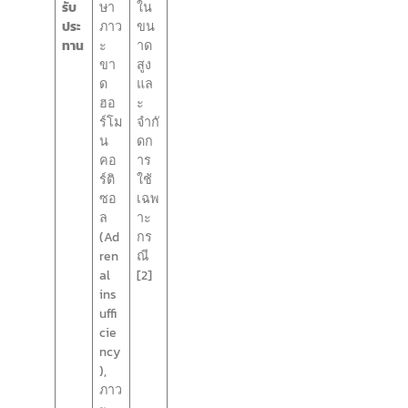
รับ
ษา
ใน
ประ
ภาว
ขน
ทาน
ะ
าด
ขา
สูง
ด
แล
ฮอ
ะ
ร์โม
จำกั
น
ดก
คอ
าร
ร์ติ
ใช้
ซอ
เฉพ
ล
าะ
(Ad
กร
ren
ณี
al
[2]
ins
uffi
cie
ncy
),
ภาว