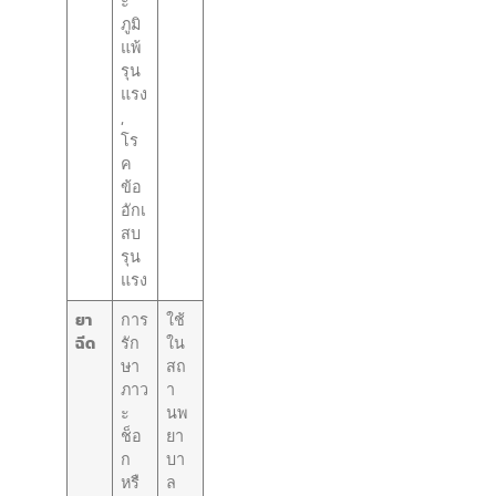
ะ
ภูมิ
แพ้
รุน
แรง
,
โร
ค
ข้อ
อักเ
สบ
รุน
แรง
ยา
การ
ใช้
ฉีด
รัก
ใน
ษา
สถ
ภาว
า
ะ
นพ
ช็อ
ยา
ก
บา
หรื
ล