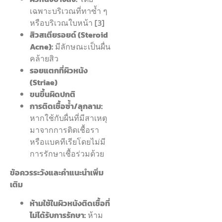
เฉพาะบริเวณที่ทาซ้ำ ๆ
หรือบริเวณใบหน้า [3]
สิวสเตียรอยด์ (Steroid
Acne):
มีลักษณะเป็นผื่น
คล้ายสิว
รอยแตกที่ผิวหนัง
(Striae)
ขนขึ้นผิดปกติ
การติดเชื้อซ้ำ/ลุกลาม:
หากใช้กับผื่นที่มีสาเหตุ
มาจากการติดเชื้อรา
หรือแบคทีเรียโดยไม่มี
การรักษาเชื้อร่วมด้วย
ข้อควรระวังและคำแนะนำเพิ่ม
เติม
ห้ามใช้ในผิวหนังติดเชื้อที่
ไม่ได้รับการรักษา:
ห้าม