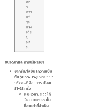
ออ
า
การ
แพ้
รุน
แรง
เฉีย
บ
พลั
น
ขนาดยาและการบริหารยา
ยาครีม/โลชั่น (ความเข้ม
ข้น $0.5%-1%):
ทาบาง ๆ
บริเวณที่มีอาการ
วันละ
$1-2$ ครั้ง
ระยะเวลา:
ควรใช้
ในระยะเวลา
สั้น
ที่สุดเท่าที่จำเป็น