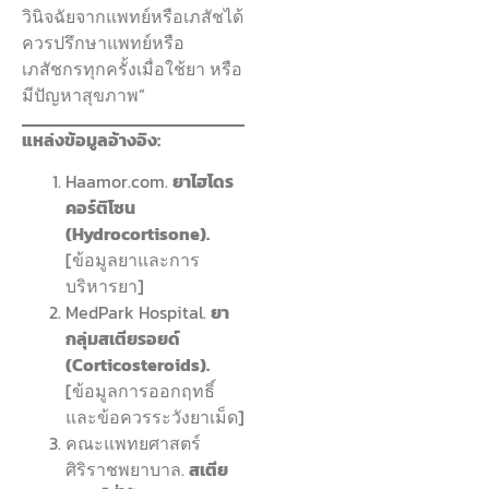
วินิจฉัยจากแพทย์หรือเภสัชได้
ควรปรึกษาแพทย์หรือ
เภสัชกรทุกครั้งเมื่อใช้ยา หรือ
มีปัญหาสุขภาพ”
แหล่งข้อมูลอ้างอิง:
Haamor.com.
ยาไฮโดร
คอร์ติโซน
(Hydrocortisone).
[ข้อมูลยาและการ
บริหารยา]
MedPark Hospital.
ยา
กลุ่มสเตียรอยด์
(Corticosteroids).
[ข้อมูลการออกฤทธิ์
และข้อควรระวังยาเม็ด]
คณะแพทยศาสตร์
ศิริราชพยาบาล.
สเตีย