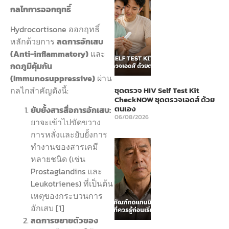
กลไกการออกฤทธิ์
Hydrocortisone ออกฤทธิ์
หลักด้วยการ
ลดการอักเสบ
(Anti-inflammatory)
และ
กดภูมิคุ้มกัน
(Immunosuppressive)
ผ่าน
กลไกสำคัญดังนี้:
ชุดตรวจ HIV Self Test Kit
CheckNOW ชุดตรวจเอดส์ ด้วย
ตนเอง
ยับยั้งสารสื่อการอักเสบ:
06/08/2026
ยาจะเข้าไปขัดขวาง
การหลั่งและยับยั้งการ
ทำงานของสารเคมี
หลายชนิด (เช่น
Prostaglandins และ
Leukotrienes) ที่เป็นต้น
เหตุของกระบวนการ
อักเสบ [1]
ลดการขยายตัวของ