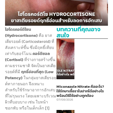
บทความที่คุณอาจ
ไฮโดรคอร์ติโซน
สนใจ
(Hydrocortisone)
คือ ยาส
เตียรอยด์ (Corticosteroid) ที่
สังเคราะห์ขึ้น ซึ่งมีฤทธิ์เทียบ
เท่ากับฮอร์โมน
คอร์ติซอล
(Cortisol)
ที่ร่างกายสร้างขึ้น
ตามธรรมชาติ จัดเป็นยาสเตีย
รอยด์ที่มี
ฤทธิ์อ่อนที่สุด (Low
Potency)
ในกลุ่มยาสเตียรอย
ด์ทาภายนอก จึงเหมาะ
Miconazole Nitrate คืออะไร?
สำหรับใช้รักษาอาการอักเสบ
ใช้รักษาเชื้อราในปากได้อย่างไร
พร้อมวิธีใช้อย่างถูกต้อง
ที่ไม่รุนแรง โดยเฉพาะบริเวณ
07/08/2026
ผิวที่บอบบาง เช่น ใบหน้า
ซอกพับ หรือในเด็กเล็ก [1]