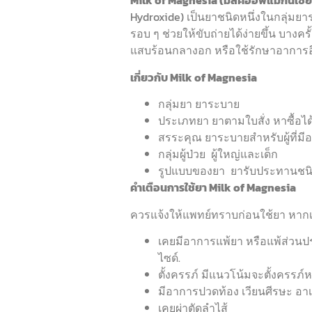
Milk of Magnesia (มิลค์ออฟแมกนีเซีย
Hydroxide) เป็นยาชนิดหนึ่งในกลุ่มยา
รอบ ๆ ช่วยให้ขับถ่ายได้ง่ายขึ้น บ
แสบร้อนกลางอก หรือใช้รักษาอาการอื่น
เกี่ยวกับ Milk of Magnesia
กลุ่มยา ยาระบาย
ประเภทยา ยาตามใบสั่ง หาซื้อได
สรระคุณ ยาระบายสำหรับผู้ที่ม
กลุ่มผู้ป่วย ผู้ใหญ่และเด็ก
รูปแบบของยา ยารับประทานชนิดน
คำเตือนการใช้ยา Milk of Magnesia
ควรแจ้งให้แพทย์ทราบก่อนใช้ยา หากเป็นผู
เคยมีอาการแพ้ยา หรือแพ้ส่วนป
ไซด์.
ตั้งครรภ์ มีแนวโน้มจะตั้งครรภ์
มีอาการปวดท้อง เวียนศีรษะ อา
เคยผ่าตัดลำไส้