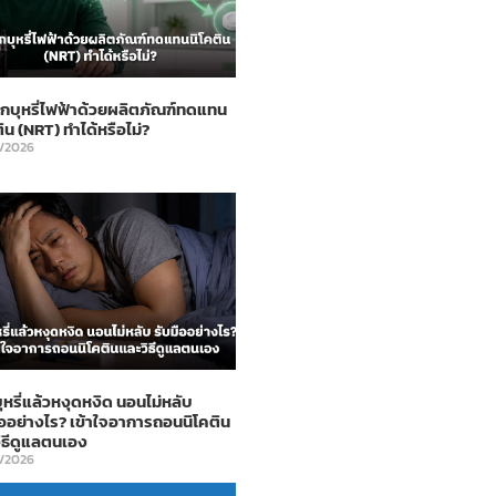
เลิกบุหรี่ไฟฟ้าด้วยผลิตภัณฑ์ทดแทน
ติน (NRT) ทำได้หรือไม่?
7/2026
บุหรี่แล้วหงุดหงิด นอนไม่หลับ
ืออย่างไร? เข้าใจอาการถอนนิโคติน
ิธีดูแลตนเอง
7/2026