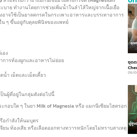
)
หรือที่เรียกว่ายาแมกนีเซียมไฮดรอกไซด์ (Magnesium
ระบาย ทำงานโดยการช่วยเพิ่มน้ำในลำไส้ใหญ่จากเนื้อเยื่อ
างครั้งอาจใช้เป็นยาลดกรดในกระเพาะอาหารและบรรเทาอาการ
 ๆ ขึ้นอยู่กับดุลยพินิจของแพทย์
้เอง
ีอาการท้องผูกและอาหารไม่ย่อย
ชุดต
Che
06/0
้ำ เม็ดและเม็ดเคี้ยว
้ที่อยู่ในกลุ่มดังต่อไปนี้
ระกอบใด ๆ ในยา Milk of Magnesia หรือ แมกนีเซียมไฮดรอก
หรือกำลังให้นมบุตร
เจียน ท้องเสีย หรือเลือดออกทางทวารหนักโดยไม่ทราบสาเหตุ