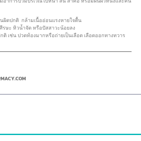
มีอาการบวมบริเวณใบหน้า ลิ้น ลำคอ หรือมีผื่นผิวหนังและคัน
ต้นผิดปกติ กล้ามเนื้ออ่อนแรงหายใจตื้น
ศีรษะ หิวน้ำจัด หรือปัสสาวะน้อยลง
ปกติ เช่น ปวดท้องมากหรือถ่ายเป็นเลือด เลือดออกทางทวาร
ARMACY.COM