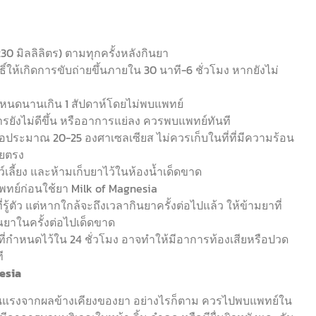
30 มิลลิลิตร) ตามทุกครั้งหลังกินยา
์ให้เกิดการขับถ่ายขึ้นภายใน 30 นาที-6 ชั่วโมง หากยังไม่
กำหนดนานเกิน 1 สัปดาห์โดยไม่พบแพทย์
ารยังไม่ดีขึ้น หรืออาการแย่ลง ควรพบแพทย์ทันที
ือประมาณ 20-25 องศาเซลเซียส ไม่ควรเก็บในที่ที่มีความร้อน
ดยตรง
ว์เลี้ยง และห้ามเก็บยาไว้ในห้องน้ำเด็ดขาด
แพทย์ก่อนใช้ยา Milk of Magnesia
รู้ตัว แต่หากใกล้จะถึงเวลากินยาครั้งต่อไปแล้ว ให้ข้ามยาที่
าณยาในครั้งต่อไปเด็ดขาด
กำหนดไว้ใน 24 ชั่วโมง อาจทำให้มีอาการท้องเสียหรือปวด
ี
nesia
รุนแรงจากผลข้างเคียงของยา อย่างไรก็ตาม ควรไปพบแพทย์ใน