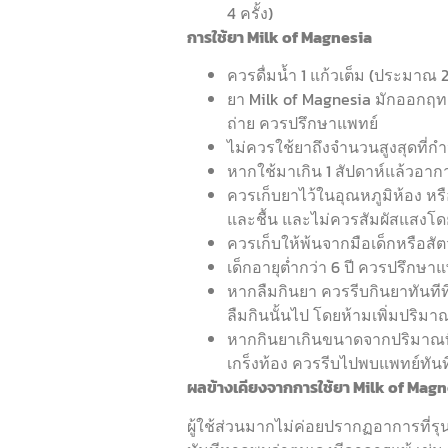
4 ครั้ง)
การใช้ยา Milk of Magnesia
ควรดื่มน้ำ 1 แก้วเต็ม (ประมาณ 2
ยา Milk of Magnesia มักออกฤทธิ
ถ่าย ควรปรึกษาแพทย์
ไม่ควรใช้ยาถึงจำนวนสูงสุดที่
หากใช้มาเกิน 1 สัปดาห์แล้วอาก
ควรเก็บยาไว้ในอุณหภูมิห้อง หร
และชื้น และไม่ควรสัมผัสแสงโ
ควรเก็บให้พ้นจากมือเด็กหรือสัต
เด็กอายุต่ำกว่า 6 ปี ควรปรึกษา
หากลืมกินยา ควรรีบกินยาทันทีที่
ลืมกินนั้นไป โดยห้ามเพิ่มปริม
หากกินยาเกินขนาดจากปริมาณที่
เกร็งท้อง ควรรีบไปพบแพทย์ทันท
ผลข้างเคียงจากการใช้ยา Milk of Mag
ผู้ใช้ส่วนมากไม่ค่อยปรากฏอาการที่