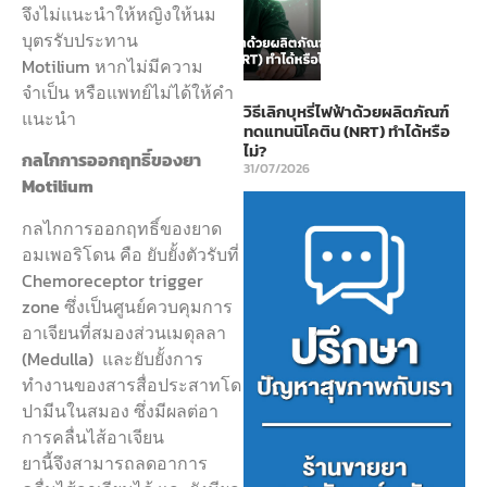
จึงไม่แนะนำให้หญิงให้นม
บุตรรับประทาน
Motilium หากไม่มีความ
จำเป็น หรือแพทย์ไม่ได้ให้คำ
วิธีเลิกบุหรี่ไฟฟ้าด้วยผลิตภัณฑ์
แนะนำ
ทดแทนนิโคติน (NRT) ทำได้หรือ
ไม่?
กลไกการออกฤทธิ์ของยา
31/07/2026
Motilium
กลไกการออกฤทธิ์ของยาด
อมเพอริโดน คือ ยับยั้งตัวรับที่
Chemoreceptor trigger
zone ซึ่งเป็นศูนย์ควบคุมการ
อาเจียนที่สมองส่วนเมดุลลา
(Medulla) และยับยั้งการ
ทำงานของสารสื่อประสาทโด
ปามีนในสมอง ซึ่งมีผลต่อา
การคลื่นไส้อาเจียน
ยานี้จึงสามารถลดอาการ