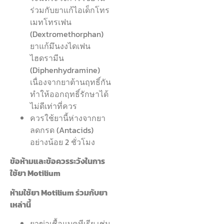
ร่วมกับยาแก้ไอเด็กโทร
เมทโทรเฟน
(Dextromethorphan)
ยาแก้มึนงงไดเฟน
ไฮดรามีน
(Diphenhydramine)
เนื่องจากยาต้านฤทธิ์กัน
ทำให้ออกฤทธิ์รักษาได้
ไม่ดีเท่าที่ควร
ควรใช้ยานี้ห่างจากยา
ลดกรด (Antacids)
อย่างน้อย 2 ชั่วโมง
ข้อห้ามและข้อควรระวังในการ
ใช้ยา Motilium
ห้ามใช้ยา Motilium ร่วมกับยา
เหล่านี้
ยาฆ่าเชื้อแบคทีเรีย เช่น