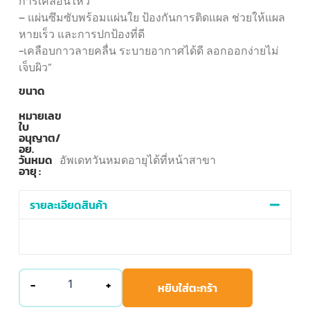
การเคลื่อนไหว
– แผ่นซึมซับพร้อมแผ่นใย ป้องกันการติดแผล ช่วยให้แผล
หายเร็ว และการปกป้องที่ดี
-เคลือบกาวลายคลื่น ระบายอากาศได้ดี ลอกออกง่ายไม่
เจ็บผิว”
ขนาด
หมายเลข
ใบ
อนุญาต/
อย.
วันหมด
อัพเดทวันหมดอายุได้ที่หน้าสาขา
อายุ :
รายละเอียดสินค้า
-
+
หยิบใส่ตะกร้า