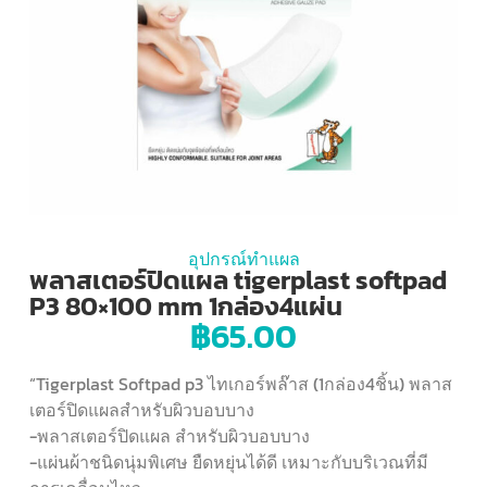
อุปกรณ์ทำแผล
พลาสเตอร์ปิดแผล tigerplast softpad
P3 80×100 mm 1กล่อง4แผ่น
฿
65.00
“Tigerplast Softpad p3 ไทเกอร์พล๊าส (1กล่อง4ชิ้น) พลาส
เตอร์ปิดแผลสำหรับผิวบอบบาง
-พลาสเตอร์ปิดแผล สำหรับผิวบอบบาง
-แผ่นผ้าชนิดนุ่มพิเศษ ยืดหยุ่นได้ดี เหมาะกับบริเวณที่มี