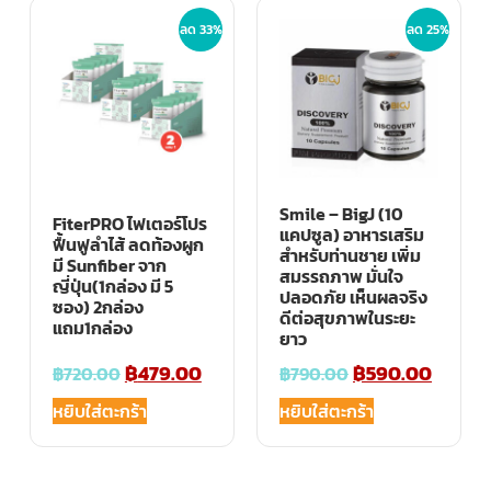
ลด 33%
ลด 25%
Smile – BigJ (10
FiterPRO ไฟเตอร์โปร
แคปซูล) อาหารเสริม
ฟื้นฟูลำไส้ ลดท้องผูก
สำหรับท่านชาย เพิ่ม
มี Sunfiber จาก
สมรรถภาพ มั่นใจ
ญี่ปุ่น(1กล่อง มี 5
ปลอดภัย เห็นผลจริง
ซอง) 2กล่อง
ดีต่อสุขภาพในระยะ
แถม1กล่อง
ยาว
฿
479.00
฿
590.00
฿
720.00
฿
790.00
หยิบใส่ตะกร้า
หยิบใส่ตะกร้า