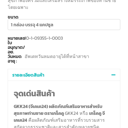
สุขภาพองค์รวมและเสริมสร้างสมรรถภาพของท่านชาย
โดยเฉพาะ
ขนาด
1 กล่อง บรรจุ 4 แคปซูล
หมายเลข
10-1-09355-1-0003
ใบ
อนุญาต/
อย.
วันหมด
อัพเดทวันหมดอายุได้ที่หน้าสาขา
อายุ :
รายละเอียดสินค้า
จุดเด่นสินค้า
GKK24 (จีเคเค24) ผลิตภัณฑ์เสริมอาหารสำหรับ
สุขภาพท่านชาย ตราเกร็คคู
GKK24 หรือ
เกร็คคู จี
เคเค
24
คือผลิตภัณฑ์เสริมอาหารที่รวบรวมสาร
สกัดจากธรรมชาติและสารสำคัญหลายชนิด