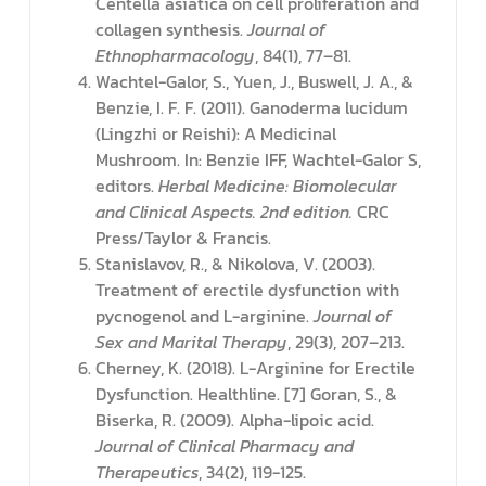
Centella asiatica on cell proliferation and
collagen synthesis.
Journal of
Ethnopharmacology
, 84(1), 77–81.
Wachtel-Galor, S., Yuen, J., Buswell, J. A., &
Benzie, I. F. F. (2011). Ganoderma lucidum
(Lingzhi or Reishi): A Medicinal
Mushroom. In: Benzie IFF, Wachtel-Galor S,
editors.
Herbal Medicine: Biomolecular
and Clinical Aspects. 2nd edition.
CRC
Press/Taylor & Francis.
Stanislavov, R., & Nikolova, V. (2003).
Treatment of erectile dysfunction with
pycnogenol and L-arginine.
Journal of
Sex and Marital Therapy
, 29(3), 207–213.
Cherney, K. (2018). L-Arginine for Erectile
Dysfunction. Healthline. [7] Goran, S., &
Biserka, R. (2009). Alpha-lipoic acid.
Journal of Clinical Pharmacy and
Therapeutics
, 34(2), 119-125.