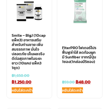
Smile – BigJ (10cap
แพ็ค3) อาหารเสริม
สำหรับท่านชาย เพิ่ม
FiterPRO ไฟเตอร์โปร
สมรรถภาพ มั่นใจ
ฟื้นฟูลำไส้ ลดท้องผูก
ปลอดภัย เห็นผลจริง
มี Sunfiber จากญี่ปุ่น
ดีต่อสุขภาพในระยะ
1ซอง(1กล่องมี5ซอง)
ยาว (10แคป แพ็ค3
1ชุด)
฿
1,650.00
฿
1,250.00
฿
48.00
฿
59.00
หยิบใส่ตะกร้า
หยิบใส่ตะกร้า