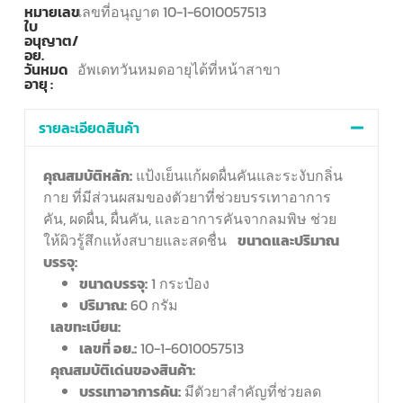
หมายเลข
เลขที่อนุญาต 10-1-6010057513
ใบ
อนุญาต/
อย.
วันหมด
อัพเดทวันหมดอายุได้ที่หน้าสาขา
อายุ :
รายละเอียดสินค้า
คุณสมบัติหลัก:
แป้งเย็นแก้ผดผื่นคันและระงับกลิ่น
กาย ที่มีส่วนผสมของตัวยาที่ช่วยบรรเทาอาการ
คัน, ผดผื่น, ผื่นคัน, และอาการคันจากลมพิษ ช่วย
ให้ผิวรู้สึกแห้งสบายและสดชื่น
ขนาดและปริมาณ
บรรจุ:
ขนาดบรรจุ:
1 กระป๋อง
ปริมาณ:
60 กรัม
เลขทะเบียน:
เลขที่ อย.:
10-1-6010057513
คุณสมบัติเด่นของสินค้า:
บรรเทาอาการคัน:
มีตัวยาสำคัญที่ช่วยลด