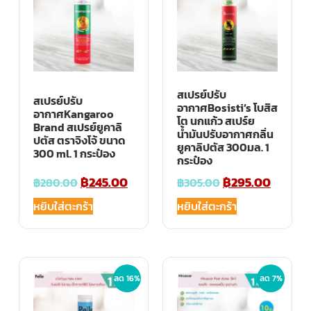
สเปรย์ปรับ
สเปรย์ปรับ
อากาศBosisti’s โบสิส
อากาศKangaroo
โต นกแก้ว สเปร์ย
Brand สเปรย์ยูคาลิ
น้ำมันปรับอากาศกลิ่น
ปตัส ตราจิงโจ้ ขนาด
ยูคาลิปตัส 300มล. 1
300 ml. 1 กระป๋อง
กระป๋อง
฿
245.00
฿
295.00
฿
280.00
฿
305.00
หยิบใส่ตะกร้า
หยิบใส่ตะกร้า
ลด 16%
ลด 7%