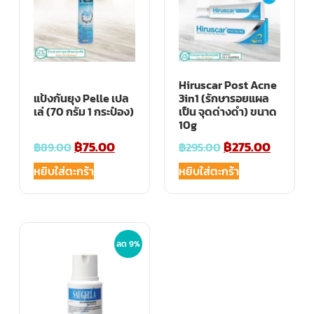
Hiruscar Post Acne
แป้งกันยุง Pelle เปล
3in1 (รักษารอยแผล
เล่ (70 กรัม 1 กระป๋อง)
เป็น จุดด่างดำ) ขนาด
10g
฿
75.00
฿
275.00
฿
89.00
฿
295.00
หยิบใส่ตะกร้า
หยิบใส่ตะกร้า
ลด 9%