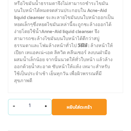
หรือไขมันน้ำธรรมดาจึงไม่สามารถชำระไขมัน
บนใบหน้าได้หมดจดส่วนประกอบใน Acne-Aid
liquid cleanser จะละลายไขมันบนใบหน้าออกเป็น
หยดเล็กๆซึ่งหยดไขมันเหล่านี้จะถูกชะล้างออกได้
ง่ายโดยใช้น้ำAnne-Aid liquid cleanser จึง
สามารถชะล้างไขมันบนใบหน้าได้ดีกว่าสบู่
ธรรมดาและโฟมล้างหน้าทั่วไป
วิธีใช้ :
ล้างหน้าให้
เปียก เทแอคเน่-เอด ลิควิด คลีนเซอร์ ลงบนฝ่ามือ
ผสมน้ำเล็กน้อย จากนั้นนวดให้ทั่วใบหน้า แล้วล้าง
ออกด้วยน้ำสะอาด ซับหน้าให้แห้ง เหมาะสำหรับ
ใช้เป็นประจำเช้า เย็นทุกวัน เพื่อผิวพรรณที่มี
สุขภาพดี
-
+
หยิบใส่ตะกร้า