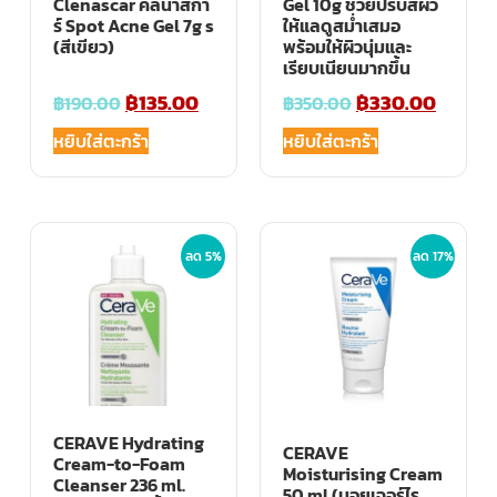
Clenascar คลีนาสกา
Gel 10g ช่วยปรับสีผิว
ร์ Spot Acne Gel 7g s
ให้แลดูสม่ำเสมอ
(สีเขียว)
พร้อมให้ผิวนุ่มและ
เรียบเนียนมากขึ้น
฿
135.00
฿
330.00
฿
190.00
฿
350.00
หยิบใส่ตะกร้า
หยิบใส่ตะกร้า
ลด 5%
ลด 17%
CERAVE Hydrating
CERAVE
Cream-to-Foam
Moisturising Cream
Cleanser 236 ml.
50 ml.(มอยเจอร์ไร