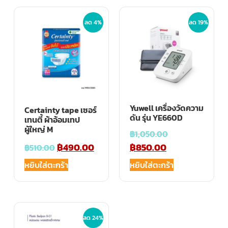
ลด 4%
ลด 19%
Yuwell เครื่องวัดความ
Certainty tape เซอร์
ดัน รุ่น YE660D
เทนตี้ ผ้าอ้อมเทป
ผู้ใหญ่ M
฿
1,050.00
฿
490.00
฿
850.00
฿
510.00
หยิบใส่ตะกร้า
หยิบใส่ตะกร้า
ลด 24%