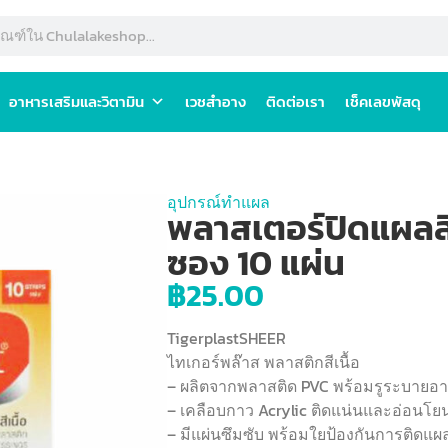
อาหารเสริมและวิตามิน
เวชสำอาง
ติดต่อเรา
เช็คเลขพัสดุ
อุปกรณ์ทำแผล
พลาสเตอร์ปิดแผลสีเ
ซอง 10 แผ่น
฿
25.00
TigerplastSHEER
ไทเกอร์พล๊าส พลาสติกสีเนื้อ
– ผลิตจากพลาสติด PVC พร้อมรูระบายอาก
– เคลือบกาว Acrylic ติดแน่นและอ่อนโย
– มีแผ่นซึมซับ พร้อมใยป้องกันการติดแผ