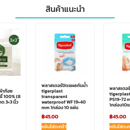
สินค้าแนะนำ
พลาสเตอร์ปิดแผลกันน้ำ
พลาสเตอร
้าก๊อซ
tigerplast
tigerplas
ธิ์ 100% (8
transparent
PS19-72 
าด 3×3 นิ้ว
waterproof WF 19×40
1กล่อง10แ
mm 1กล่อง 10 แผ่น
฿
45.00
฿
45.00
หยิบใส่ตะกร้า
หยิบใส่ตะก