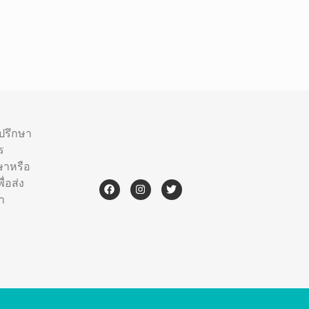
ำปรึกษา
ร
ษาหรือ
่อส่ง
า