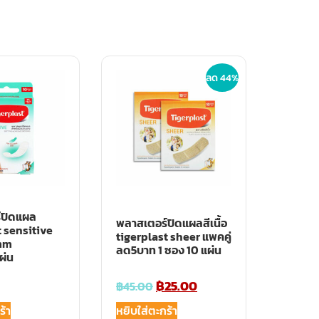
ลด 44%
์ปิดแผล
พลาสเตอร์ปิดแผลสีเนื้อ
t sensitive
tigerplast sheer แพคคู่
mm
ลด5บาท 1 ซอง 10 แผ่น
ผ่น
฿
25.00
฿
45.00
ร้า
หยิบใส่ตะกร้า