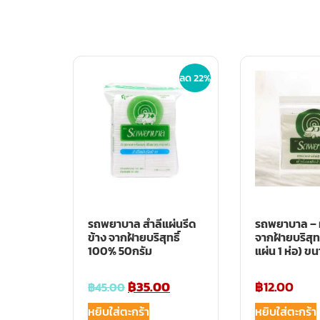
ลด 22%
รถพยาบาล สำลีแผ่นรีด
รถพยาบาล – ผ
ข้าง จากฝ้ายบริสุทธิ์
จากฝ้ายบริสุท
100% 50กรัม
แผ่น 1 ห่อ) ขน
฿
35.00
฿
12.00
฿
45.00
หยิบใส่ตะกร้า
หยิบใส่ตะกร้า