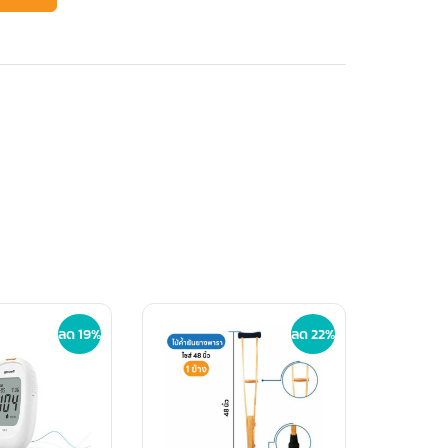
ลด 19%
ลด 22%