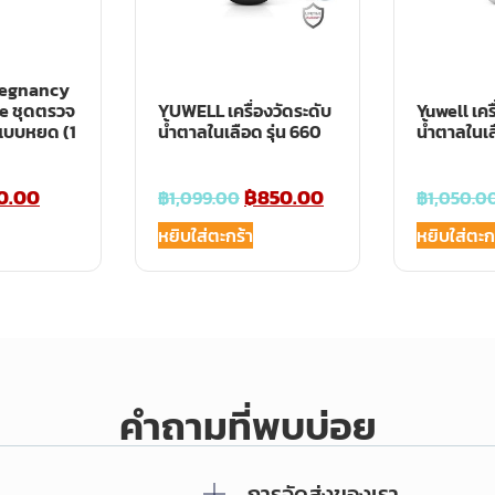
egnancy
e ชุดตรวจ
YUWELL เครื่องวัดระดับ
Yuwell เคร
 แบบหยด (1
น้ำตาลในเลือด รุ่น 660
น้ำตาลในเล
0.00
฿
850.00
฿
1,099.00
฿
1,050.0
หยิบใส่ตะกร้า
หยิบใส่ตะก
คำถามที่พบบ่อย
การจัดส่งของเรา