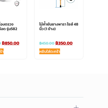
ื่องตรวจ
ไม้ค้ำยันยางพารา ไซส์ 48
ือด รุ่น582
นิ้ว (1 ข้าง)
฿
850.00
฿
350.00
0
฿
450.00
ร้า
หยิบใส่ตะกร้า