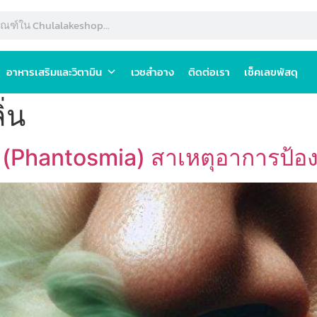
อาหารเสริมและวิตามิน
เวชสำอาง
ติดต่อเรา
เช็คเลขพัสดุ
่น
จริง (Phantosmia) สาเหตุอาการป้อ