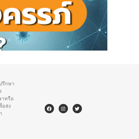
ำปรึกษา
ร
ษาหรือ
่อส่ง
า