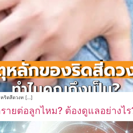
รคริดสีดวงท […]
นตรายต่อลูกไหม? ต้องดูแลอย่างไร