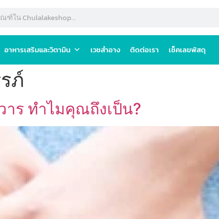
อาหารเสริมและวิตามิน
เวชสำอาง
ติดต่อเรา
เช็คเลขพัสดุ
รภ์
วาร ทำไมคุณถึงเป็น?