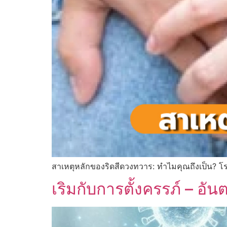
สาเหตุหลักของริดสีดวงทวาร: ทำไมคุณถึงเป็น? โ
เริมกับการตั้งครรภ์ – อั