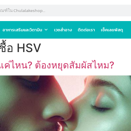
อาหารเสริมและวิตามิน
เวชสำอาง
ติดต่อเรา
เช็คเลขพัสดุ
ชื้อ HSV
ยงแค่ไหน? ต้องหยุดสัมผัสไหม?