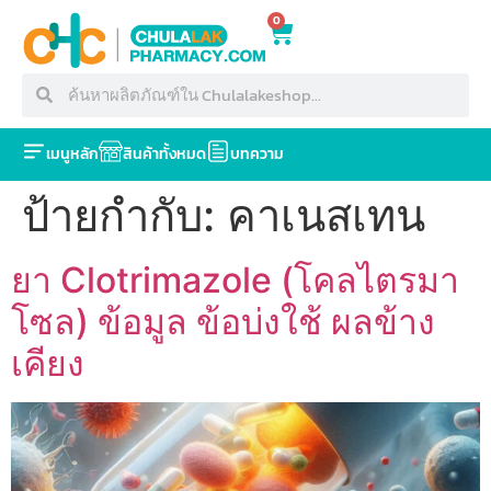
0
เมนูหลัก
สินค้าทั้งหมด
บทความ
ป้ายกำกับ:
คาเนสเทน
ยา Clotrimazole (โคลไตรมา
โซล) ข้อมูล ข้อบ่งใช้ ผลข้าง
เคียง