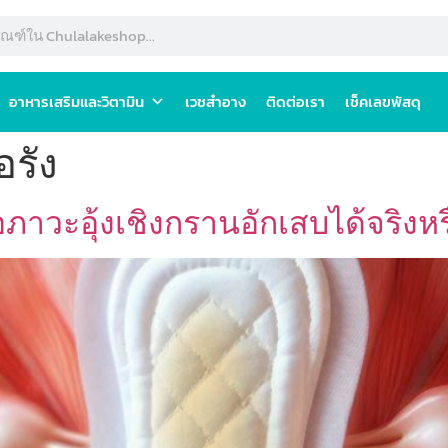
อาหารเสริมและวิตามิน
เวชสำอาง
ติดต่อเรา
เช็คเลขพัสดุ
้อรัง
าวะอุ้งเชิงกรานอักเสบได้จริงหร