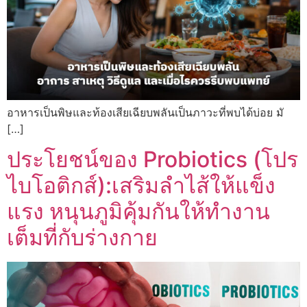
อาหารเป็นพิษและท้องเสียเฉียบพลันเป็นภาวะที่พบได้บ่อย มั
[…]
ประโยชน์ของ Probiotics (โปร
ไบโอติกส์):เสริมลำไส้ให้แข็ง
แรง หนุนภูมิคุ้มกันให้ทำงาน
เต็มที่กับร่างกาย