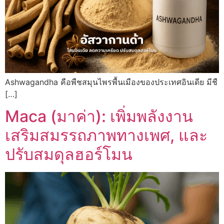
Ashwagandha คือพืชสมุนไพรพื้นเมืองของประเทศอินเดีย มีชื
[…]
Maca (มาค่า): เพิ่มพลังงาน
เสริมสมรรถภาพทางเพศ, และ
ปรับสมดุลฮอร์โมน