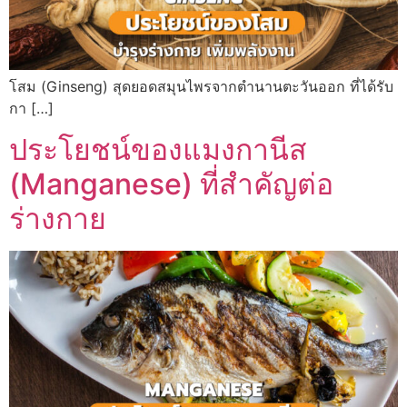
โสม (Ginseng) สุดยอดสมุนไพรจากตำนานตะวันออก ที่ได้รับ
กา […]
ประโยชน์ของแมงกานีส
(Manganese) ที่สำคัญต่อ
ร่างกาย