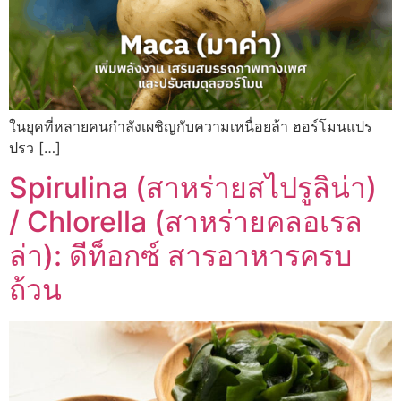
ในยุคที่หลายคนกำลังเผชิญกับความเหนื่อยล้า ฮอร์โมนแปร
ปรว […]
Spirulina (สาหร่ายสไปรูลิน่า)
/ Chlorella (สาหร่ายคลอเรล
ล่า): ดีท็อกซ์ สารอาหารครบ
ถ้วน