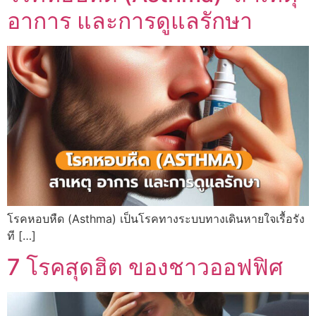
อาการ และการดูแลรักษา
โรคหอบหืด (Asthma) เป็นโรคทางระบบทางเดินหายใจเรื้อรัง
ที […]
7 โรคสุดฮิต ของชาวออฟฟิศ