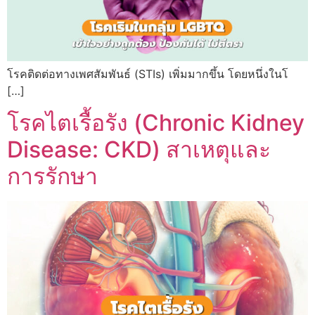
โรคติดต่อทางเพศสัมพันธ์ (STIs) เพิ่มมากขึ้น โดยหนึ่งในโ
[…]
โรคไตเรื้อรัง (Chronic Kidney
Disease: CKD) สาเหตุและ
การรักษา