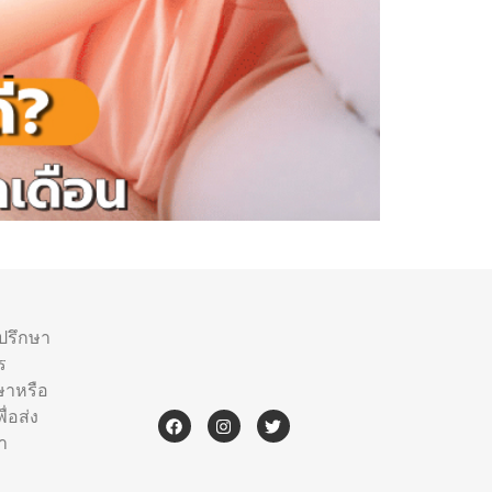
ำปรึกษา
ร
ษาหรือ
่อส่ง
า