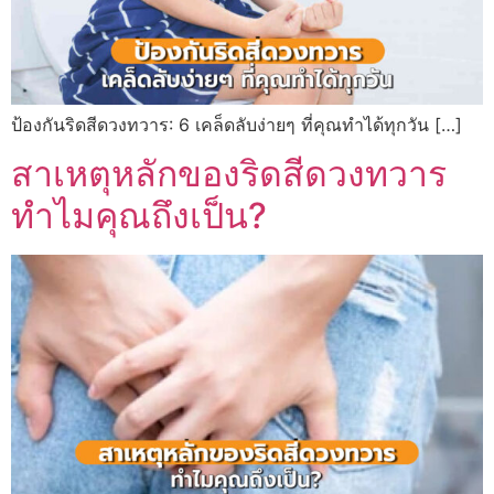
ป้องกันริดสีดวงทวาร: 6 เคล็ดลับง่ายๆ ที่คุณทำได้ทุกวัน […]
สาเหตุหลักของริดสีดวงทวาร
ทำไมคุณถึงเป็น?