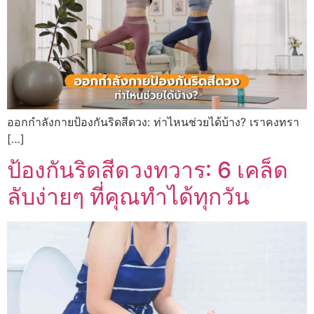
ออกกำลังกายป้องกันริดสีดวง: ท่าไหนช่วยได้บ้าง? เราคงทรา
[…]
ป้องกันริดสีดวงทวาร: 6 เคล็ด
ลับง่ายๆ ที่คุณทำได้ทุกวัน