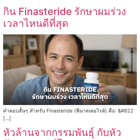
กิน Finasteride รักษาผมร่วง
เวลาไหนดีที่สุด
คำตอบสั้นๆ สำหรับ Finasteride (ฟีนาสเตอไรด์) คือ: &#822
[…]
หัวล้านจากกรรมพันธุ์ กับหัว