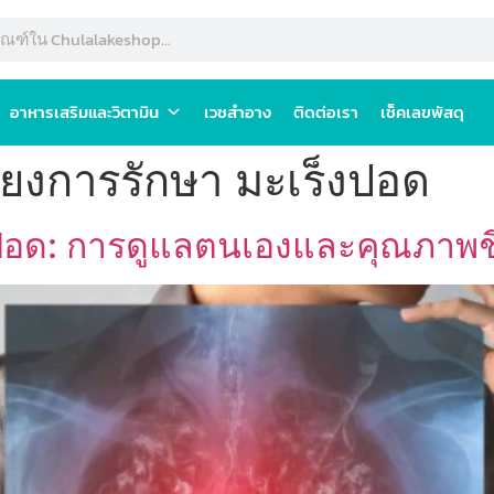
อาหารเสริมและวิตามิน
เวชสำอาง
ติดต่อเรา
เช็คเลขพัสดุ
ียงการรักษา มะเร็งปอด
ปอด: การดูแลตนเองและคุณภาพชีวิ