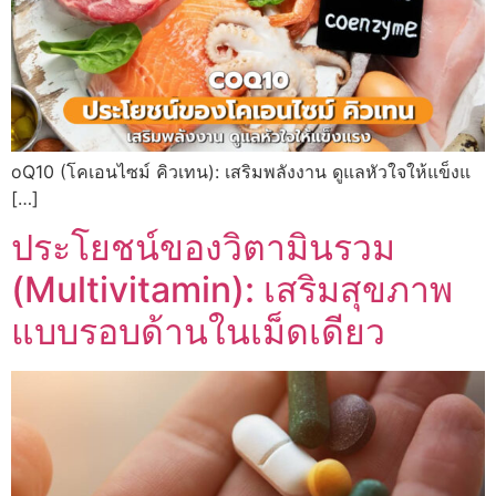
oQ10 (โคเอนไซม์ คิวเทน): เสริมพลังงาน ดูแลหัวใจให้แข็งแ
[…]
ประโยชน์ของวิตามินรวม
(Multivitamin): เสริมสุขภาพ
แบบรอบด้านในเม็ดเดียว