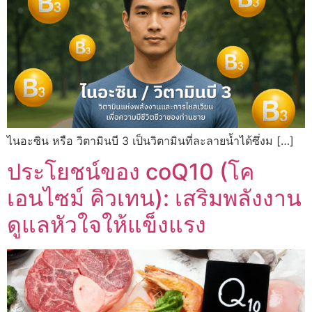
ไนอะซิน หรือ วิตามินบี 3 เป็นวิตามินที่ละลายน้ำได้ซึ่งม […]
ประโยชน์ของ coQ10 (โค
เอนไซม์ คิวเทน): เสริมพลังงาน
ดูแลหัวใจให้แข็งแรง