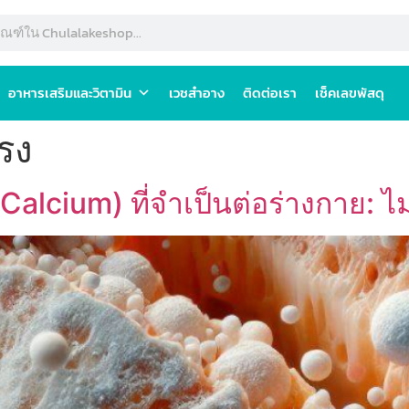
อาหารเสริมและวิตามิน
เวชสำอาง
ติดต่อเรา
เช็คเลขพัสดุ
รง
cium) ที่จำเป็นต่อร่างกาย: ไม่ใ