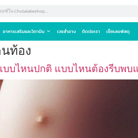
อาหารเสริมและวิตามิน
เวชสำอาง
ติดต่อเรา
เช็คเลขพัสดุ
คนท้อง
: แบบไหนปกติ แบบไหนต้องรีบพบ