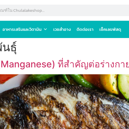
อาหารเสริมและวิตามิน
เวชสำอาง
ติดต่อเรา
เช็คเลขพัสดุ
นธุ์
Manganese) ที่สำคัญต่อร่างกา