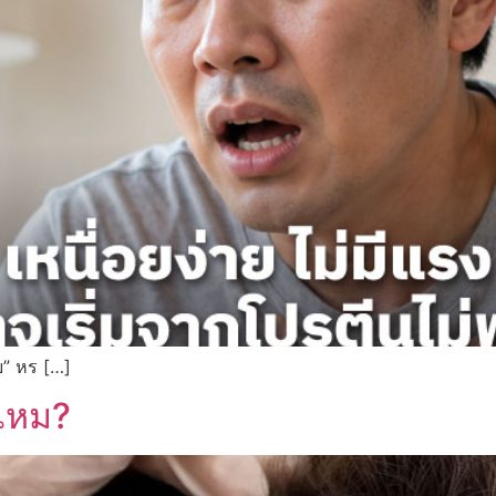
อย” หร […]
าไหม?