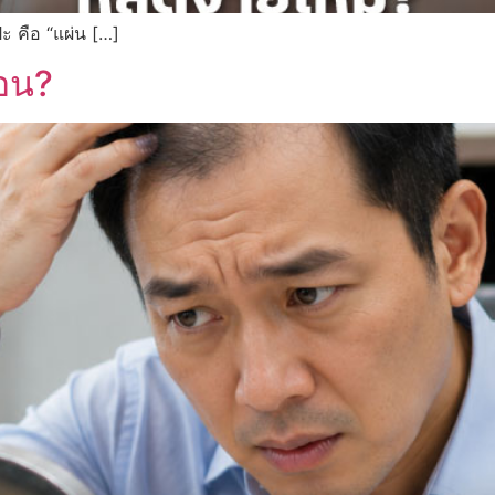
ะ คือ “แผ่น […]
่อน?