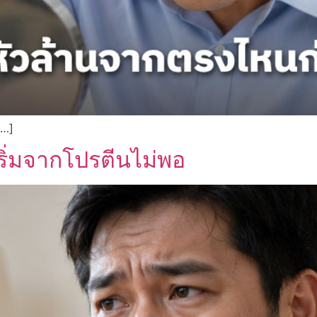
 […]
เริ่มจากโปรตีนไม่พอ