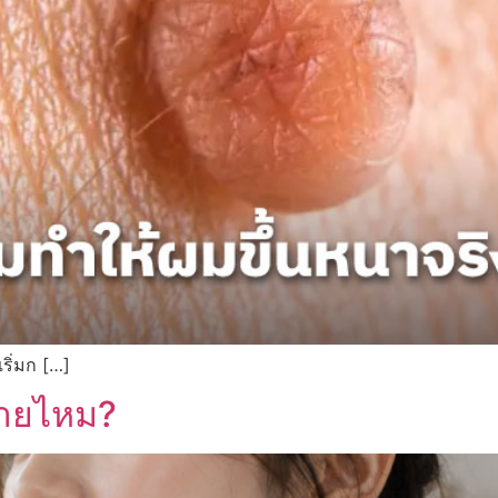
เริ่มก […]
่ายไหม?