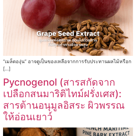
“เมล็ดองุ่น” อาจดูเป็นของเหลือจากการรับประทานผลไม้หรือก
[…]
Pycnogenol (สารสกัดจาก
เปลือกสนมาริติไทม์ฝรั่งเศส):
สารต้านอนุมูลอิสระ ผิวพรรณ
ให้อ่อนเยาว์