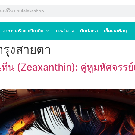
อาหารเสริมและวิตามิน
เวชสำอาง
ติดต่อเรา
เช็คเลขพัสดุ
ำรุงสายตา
ทีน (Zeaxanthin): คู่หูมหัศจรรย