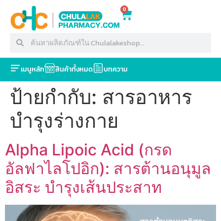
0
เมนูหลัก
สินค้าทั้งหมด
บทความ
ป้ายกำกับ:
สารอาหาร
บำรุงร่างกาย
Alpha Lipoic Acid (กรด
อัลฟาไลโปอิก): สารต้านอนุมูล
อิสระ บำรุงเส้นประสาท