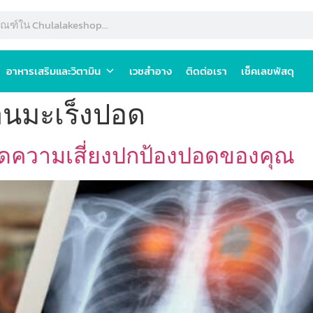
อาหารเสริมและวิตามิน
เวชสำอาง
ติดต่อเรา
เช็คเลขพัสดุ
านมะเร็งปอด
ธีลดความเสี่ยงปกป้องปอดของคุณ