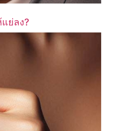
้แย่ลง?