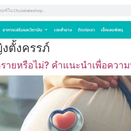
อาหารเสริมและวิตามิน
เวชสำอาง
ติดต่อเรา
เช็คเลขพัสดุ
งตั้งครรภ์
อันตรายหรือไม่? คำแนะนำเพื่อคว