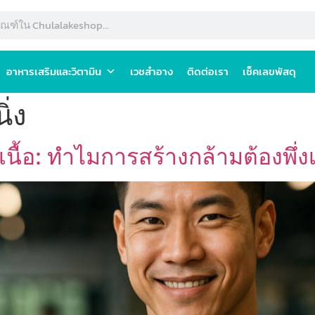
อาหารเสริมและวิตามิน
เวชสำอาง
ติดต่อเรา
เช็คเลขพัสดุ
ิ่ง
นื้อ: ทำไมการสร้างกล้ามต้องพึ