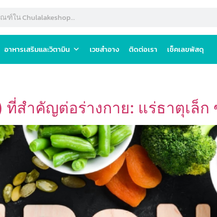
อาหารเสริมและวิตามิน
เวชสำอาง
ติดต่อเรา
เช็คเลขพัสดุ
ที่สำคัญต่อร่างกาย: แร่ธาตุเล็ก 