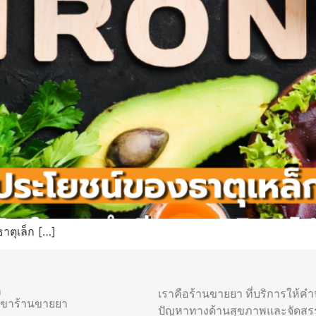
าตุเล็ก […]
า
เราคือร้านขายยา ที่บริการให้ค
าขาร้านขายยา
ปัญหาทางด้านสุขภาพและจัดสร